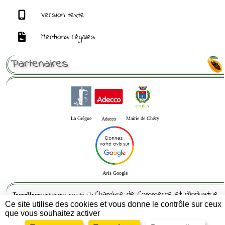
Version texte
Mentions Légales
Partenaires
La Grégue
Mairie de Chécy
Adecco
Avis Google
Chambre de Commerce et d'Industrie
ToqueHome
entreprise inscrite a la
Ce site utilise des cookies et vous donne le contrôle sur ceux
du Loiret
que vous souhaitez activer
Siren : 832564082 -- Siret : 83256408200010 - APE : 5621Z- RCS : 832564082