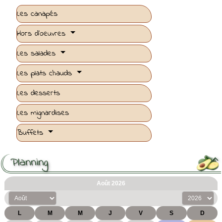
Les canapés
Hors d'oeuvres
Les salades
Les plats chauds
Les desserts
Les mignardises
Buffets
Planning
