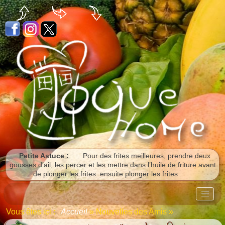
Panneau de gestion des cookies
Petite Astuce :
Pour des frites meilleures, prendre deux
gousses d’ail, les percer et les mettre dans l’huile de friture avant
de plonger les frites. ensuite plonger les frites .
Vous êtes ici :
Accueil
»
Nouvelles des Amis
»