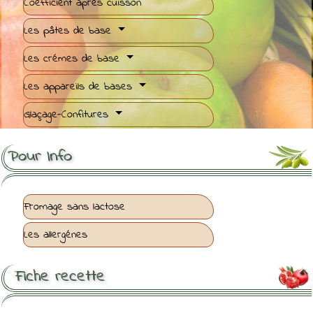
Coefficient après cuisson
Les pâtes de base
Les crémes de base
Les appareils de bases
Glaçage-Confitures
Pour Info
Fromage sans lactose
Les allergénes
Fiche recette
