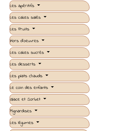
Les apéritifs
Les cakes salés
Les Fruits
Hors d'oeuvres
Les cakes sucrés
Les desserts
Les plats chauds
Le coin des enfants
Glace et Sorbet
Mignardises
Les légumes