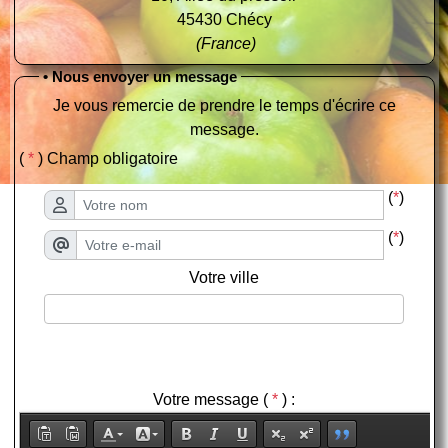
45430 Chécy
(France)
• Nous envoyer un message
Je vous remercie de prendre le temps d'écrire ce
message.
(
*
) Champ obligatoire
(
*
)
(
*
)
Votre ville
Votre message (
*
) :