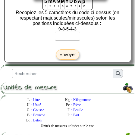
5
m
A
9
M
Y
D
b
A
p
1
2
3
4
5
6
7
8
9
10
Recopiez les 5 caractères du code ci-dessus (en
respectant majuscules/minuscules) selon les
positions indiquées ci-dessous :
9-8-5-4-3
Envoyer
Unités de mesure
L
:
Litre
Kg
:
Kilogramme
U
:
Unité
Pc
:
Pièce
G
:
Gousse
F
:
Feuille
B
:
Branche
P
:
Part
Bt
:
Baton
Unités de mesures utilisées sur le site