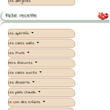
Les allergénes
Fiche recette

Les apéritifs
Les cakes salés
Les Fruits
Hors d'oeuvres
Les cakes sucrés
Les desserts
Les plats chauds
Le coin des enfants