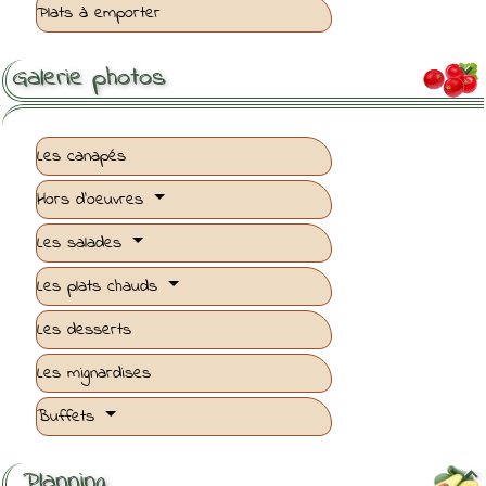
Plats à emporter
Galerie photos

Les canapés
Hors d'oeuvres
Les salades
Les plats chauds
Les desserts
Les mignardises
Buffets
Planning
