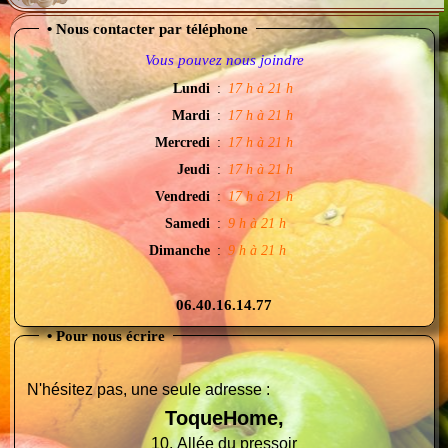
•
Nous contacter par téléphone
Vous pouvez nous joindre
Lundi
:
17 h à 21 h
Mardi
:
17 h à 21 h
Mercredi
:
17 h à 21 h
Jeudi
:
17 h à 21 h
Vendredi
:
17 h à 21 h
Samedi
:
9 h à 21 h
Dimanche
:
9 h à 21 h
06.40.16.14.77
•
Pour nous écrire
N'hésitez pas, une seule adresse :
ToqueHome,
10, Allée du pressoir