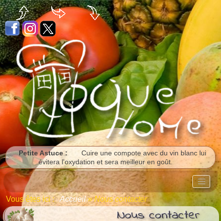
Panneau de gestion des cookies
Petite Astuce :
Cuire une compote avec du vin blanc lui
évitera l'oxydation et sera meilleur en goût.
Vous êtes ici :
Accueil
»
Nous contacter
Nous contacter