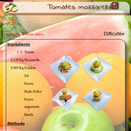
Tomates mozzarella
Difficultée
Allergène : Produits laitiers.
Ingrédients
1
U
Tomate
0,120
Kg
Mozzarella
0.005
Kg
Echalote
Sel
Poivre
Huile d'olive
Poivre
mignonette
Basilic
Méthode