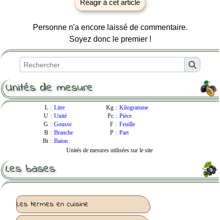
Réagir à cet article
Personne n'a encore laissé de commentaire.
Soyez donc le premier !
Unités de mesure
L
:
Litre
Kg
:
Kilogramme
U
:
Unité
Pc
:
Pièce
G
:
Gousse
F
:
Feuille
B
:
Branche
P
:
Part
Bt
:
Baton
Unités de mesures utilisées sur le site
Les bases
Les termes en cuisine