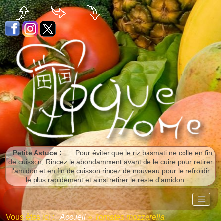
Panneau de gestion des cookies
Petite Astuce :
Pour éviter que le riz basmati ne colle en fin
de cuisson, Rincez le abondamment avant de le cuire pour retirer
l'amidon et en fin de cuisson rincez de nouveau pour le refroidir
le plus rapidement et ainsi retirer le reste d'amidon.
Vous êtes ici :
Accueil
»
Tomates mozzarella