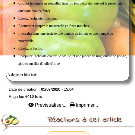
Coupez la tomate en rondelles fines ou (en petits dés suivant la présentation
que vous voulez faire)
Ciselez l'échalote, finement,
Egouttez et coupez la mozzarella en fines tranches.
Intercalez dans une assiette une tranche de tomate et une tranche de
mozzarella.
Ciselez le basilic.
Eparpillez l'échalote ciselez, le basilic, et une pincée de mignonette de poivre,
ajoutez un filet d'huile d'olive.
A déguster bien frais.
Date de création :
05/07/2020 - 15:04
Page lue
6410 fois
Prévisualiser...
Imprimer...
Réactions à cet article