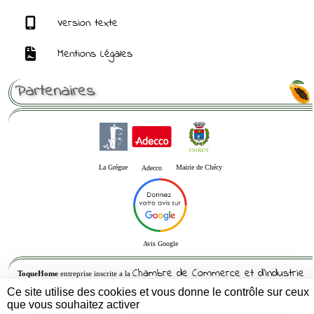
Version texte
Mentions Légales
Partenaires
La Grégue
Mairie de Chécy
Adecco
Avis Google
Chambre de Commerce et d'Industrie
ToqueHome
entreprise inscrite a la
du Loiret
Ce site utilise des cookies et vous donne le contrôle sur ceux
que vous souhaitez activer
Siren : 832564082 -- Siret : 83256408200010 - APE : 5621Z- RCS : 832564082