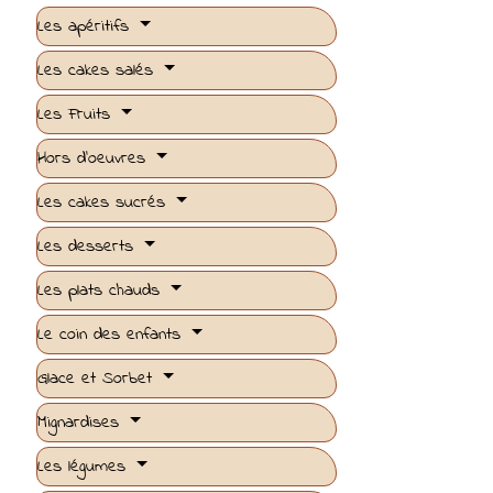
Les apéritifs
Les cakes salés
Les Fruits
Hors d'oeuvres
Les cakes sucrés
Les desserts
Les plats chauds
Le coin des enfants
Glace et Sorbet
Mignardises
Les légumes