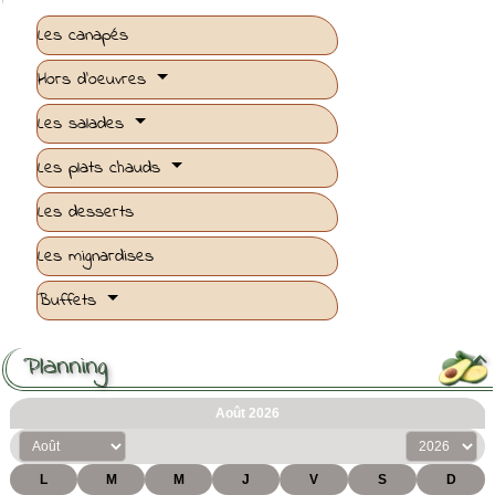
Les canapés
Hors d'oeuvres
Les salades
Les plats chauds
Les desserts
Les mignardises
Buffets
Planning
