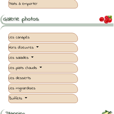
Plats à emporter
Galerie photos

Les canapés
Hors d'oeuvres
Les salades
Les plats chauds
Les desserts
Les mignardises
Buffets
Planning
