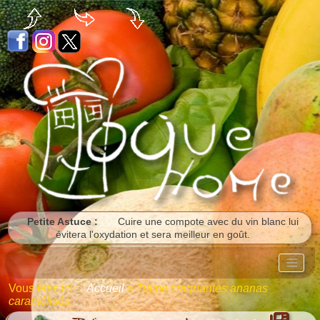
Panneau de gestion des cookies
Petite Astuce :
Cuire une compote avec du vin blanc lui
évitera l'oxydation et sera meilleur en goût.
Vous êtes ici :
Accueil
»
Tulipe craquantes ananas
caramélisés