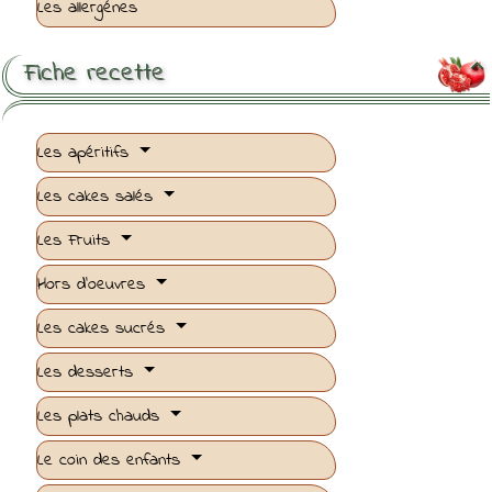
Les allergénes
Fiche recette

Les apéritifs
Les cakes salés
Les Fruits
Hors d'oeuvres
Les cakes sucrés
Les desserts
Les plats chauds
Le coin des enfants