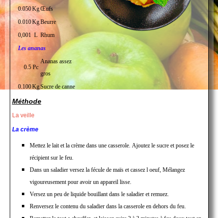
0.050
Kg
Œufs
0.010
Kg
Beurre
0,001
L
Rhum
Les ananas
Ananas assez
0.5
Pc
gros
0.100
Kg
Sucre de canne
Méthode
La veille
La crème
Mettez le lait et la crème dans une casserole. Ajoutez le sucre et posez le
récipient sur le feu.
Dans un saladier versez la fécule de maïs et cassez l oeuf, Mélangez
vigoureusement pour avoir un appareil lisse.
Versez un peu de liquide bouillant dans le saladier et remuez.
Renversez le contenu du saladier dans la casserole en dehors du feu.