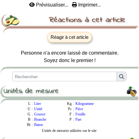
Prévisualiser...
Imprimer...
Réactions à cet article
Réagir à cet article
Personne n'a encore laissé de commentaire.
Soyez donc le premier !
Unités de mesure
L
:
Litre
Kg
:
Kilogramme
U
:
Unité
Pc
:
Pièce
G
:
Gousse
F
:
Feuille
B
:
Branche
P
:
Part
Bt
:
Baton
Unités de mesures utilisées sur le site