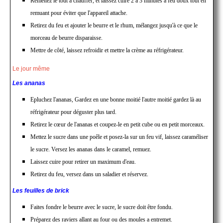
Remettez le tout a chauffer, et laissez cuire 2 à 3 minutes à feu doux tout en
remuant pour éviter que l'appareil attache.
Retirez du feu et ajouter le beurre et le rhum, mélangez jusqu'à ce que le
morceau de beurre disparaisse.
Mettre de côté, laissez refroidir et mettre la crème au réfrigérateur.
Le jour même
Les ananas
Epluchez l'ananas, Gardez en une bonne moitié l'autre moitié gardez là au
réfrigérateur pour déguster plus tard.
Retirez le cœur de l'ananas et coupez-le en petit cube ou en petit morceaux.
Mettez le sucre dans une poêle et posez-la sur un feu vif, laissez caraméliser
le sucre. Versez les ananas dans le caramel, remuez.
Laissez cuire pour retirer un maximum d'eau.
Retirez du feu, versez dans un saladier et réservez.
Les feuilles de brick
Faites fondre le beurre avec le sucre, le sucre doit être fondu.
Préparez des raviers allant au four ou des moules a entremet.