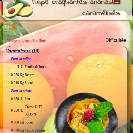
Tulipe craquantes ananas
caramélisés
Difficultée
Allergène : gluten, lait, Œufs.
Ingrédients (10)
Pour la tulipe
5
U
Feuille de brick
0,050
Kg
Beurre
0.010
Kg
Sucre
Pour la crème
0.350
L
Lait
Crème UHT
0.050
L
30/35 %
0.080
Kg
Sucre
0.030
Kg
Fécule de maïs