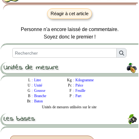
Réagir à cet article
Personne n'a encore laissé de commentaire.
Soyez donc le premier !
Unités de mesure
L
:
Litre
Kg
:
Kilogramme
U
:
Unité
Pc
:
Pièce
G
:
Gousse
F
:
Feuille
B
:
Branche
P
:
Part
Bt
:
Baton
Unités de mesures utilisées sur le site
Les bases