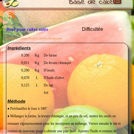
Base de cake
Difficultée
Base pour cakes salés
Allergène : Gluten, Produits laitiers, Ovoproduit.
Ingrédients
0.200
Kg
De farine
0,011
Kg
De levure chimique
0,200
Kg
D'oeufs
0,070
L
D'huile d'olive
0,125
L
De lait
Sel
Méthode
♦
Préchauffez le four à 180°
♦ Mélangez la farine, la levure chimique, et un peu de sel, mettez les oeufs en
remuant vigoureusement pour les incorporer au mélange, Versez ensuite le lait et
remuez de nouveau jusqu'à obtenir une pâte lisse. Ajoutez l'huile et remuez de