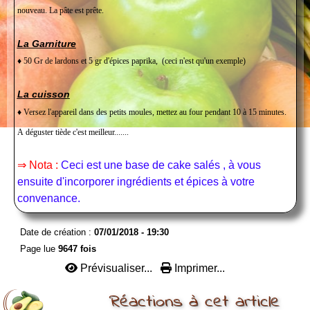
nouveau. La pâte est prête.
La Garniture
♦ 50 Gr de lardons et 5 gr d'épices paprika, (ceci n'est qu'un exemple)
La cuisson
♦ Versez l'appareil dans des petits moules, mettez au four pendant 10 à 15 minutes.
A déguster tiède c'est meilleur.......
⇒ Nota :
Ceci est une base de cake salés , à vous
ensuite d'incorporer ingrédients et épices à votre
convenance.
Date de création :
07/01/2018 - 19:30
Page lue
9647 fois
Prévisualiser...
Imprimer...
Réactions à cet article