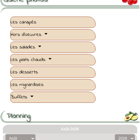
Les canapés
Hors d'oeuvres
Les salades
Les plats chauds
Les desserts
Les mignardises
Buffets
Planning
