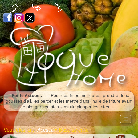
Panneau de gestion des cookies
Petite Astuce :
Pour des frites meilleures, prendre deux
gousses d’ail, les percer et les mettre dans l’huile de friture avant
de plonger les frites. ensuite plonger les frites .
Vous êtes ici :
Accueil
»
Base de cake