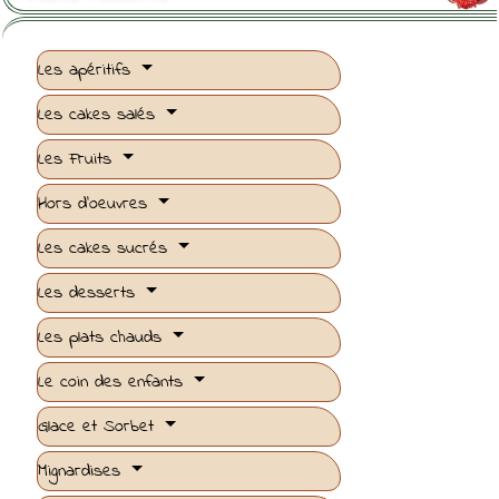
Les apéritifs
Les cakes salés
Les Fruits
Hors d'oeuvres
Les cakes sucrés
Les desserts
Les plats chauds
Le coin des enfants
Glace et Sorbet
Mignardises