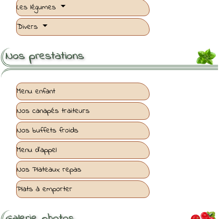
Les légumes
Divers
Nos prestations
Menu enfant
Nos canapés traiteurs
Nos buffets froids
Menu d'appel
Nos Plateaux repas
Plats à emporter
Galerie photos
