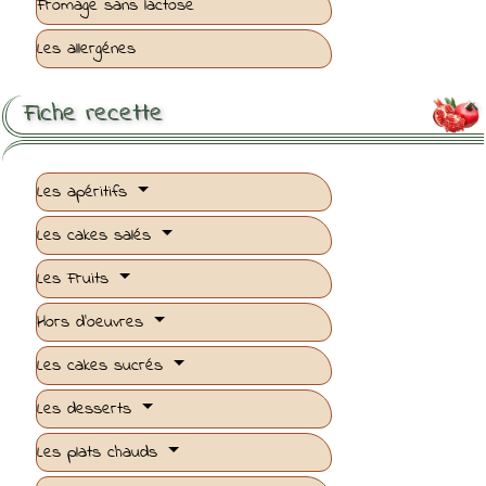
Fromage sans lactose
Les allergénes
Fiche recette

Les apéritifs
Les cakes salés
Les Fruits
Hors d'oeuvres
Les cakes sucrés
Les desserts
Les plats chauds