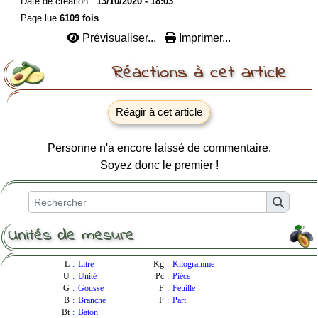
Date de création :
13/10/2020 - 18:03
Page lue
6109 fois
Prévisualiser...
Imprimer...
Réactions à cet article
Réagir à cet article
Personne n'a encore laissé de commentaire.
Soyez donc le premier !
Unités de mesure
L
:
Litre
Kg
:
Kilogramme
U
:
Unité
Pc
:
Pièce
G
:
Gousse
F
:
Feuille
B
:
Branche
P
:
Part
Bt
:
Baton