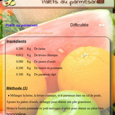
Palets au parmesan
Difficultée
Palets au parmesan
Allergène : Gluten, Produits laitiers, Ovoproduit.
Ingrédients
0.280
Kg
De farine
0,013
Kg
De levure chimique
0,080
Kg
De jaunes d'oeufs
0,160
Kg
De beurre en pommade
0.160
Kg
De parmesan râpé
Méthode (1)
♦ Mélangez la farine, la levure chimique, et le parmesan dans un cul de poule,
Ajoutez les jaunes d'oeufs, mélanger pour obtenir une pâte granuleuse.
Mettez le beurre pommade en petit morceaux et pétrir pour obtenir un pâton bien
homogène
.