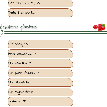
Nos Plateaux repas
Plats à emporter
Galerie photos

Les canapés
Hors d'oeuvres
Les salades
Les plats chauds
Les desserts
Les mignardises
Buffets