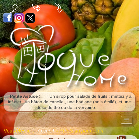
Panneau de gestion des cookies
Petite Astuce :
Un sirop pour salade de fruits : mettez y à
infuser, un bâton de canelle , une badiane (anis étoilé), et une
dose de thé ou de la verveine.
Vous êtes ici :
Accueil
»
Palets au parmesan