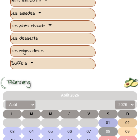
Hors d'oeuvres
Les salades
Les plats chauds
Les desserts
Les mignardises
Buffets
Planning
