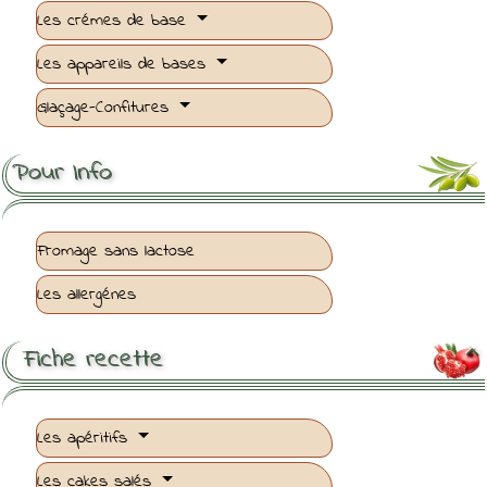
Les crémes de base
Les appareils de bases
Glaçage-Confitures
Pour Info
Fromage sans lactose
Les allergénes
Fiche recette

Les apéritifs
Les cakes salés