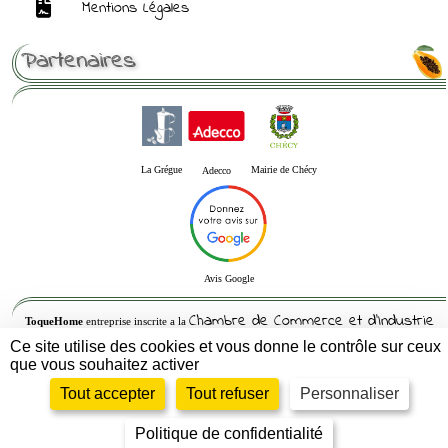
Mentions Légales
Partenaires
La Grégue
Mairie de Chécy
Adecco
Avis Google
Chambre de Commerce et d'Industrie
ToqueHome
entreprise inscrite a la
du Loiret
Ce site utilise des cookies et vous donne le contrôle sur ceux
que vous souhaitez activer
Siren : 832564082 -- Siret : 83256408200010 - APE : 5621Z- RCS : 832564082
Tout accepter
Tout refuser
Personnaliser
© 2005-2026
Propulsé par GuppY
Sous Licence Libre CeCILL
Politique de confidentialité