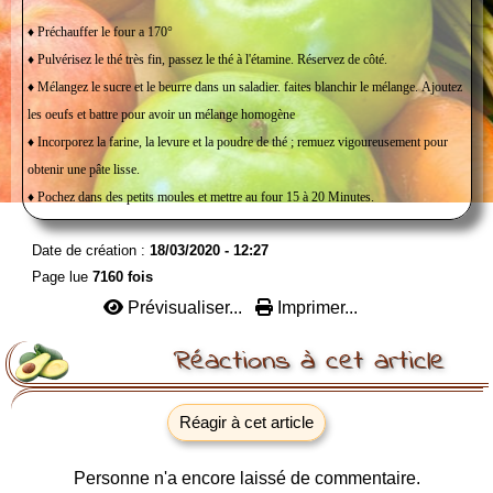
♦ Préchauffer le four a 170°
♦ Pulvérisez le thé très fin, passez le thé à l'étamine. Réservez de côté.
♦ Mélangez le sucre et le beurre dans un saladier. faites blanchir le mélange. Ajoutez
les oeufs et battre pour avoir un mélange homogène
♦ Incorporez la farine, la levure et la poudre de thé ; remuez vigoureusement pour
obtenir une pâte lisse.
♦ Pochez dans des petits moules et mettre au four 15 à 20 Minutes.
Date de création :
18/03/2020 - 12:27
Page lue
7160 fois
Prévisualiser...
Imprimer...
Réactions à cet article
Réagir à cet article
Personne n'a encore laissé de commentaire.