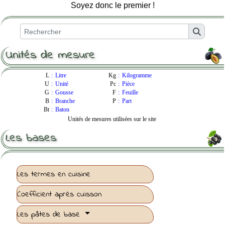
Soyez donc le premier !
Unités de mesure
L
:
Litre
Kg
:
Kilogramme
U
:
Unité
Pc
:
Pièce
G
:
Gousse
F
:
Feuille
B
:
Branche
P
:
Part
Bt
:
Baton
Unités de mesures utilisées sur le site
Les bases
Les termes en cuisine
Coefficient après cuisson
Les pâtes de base