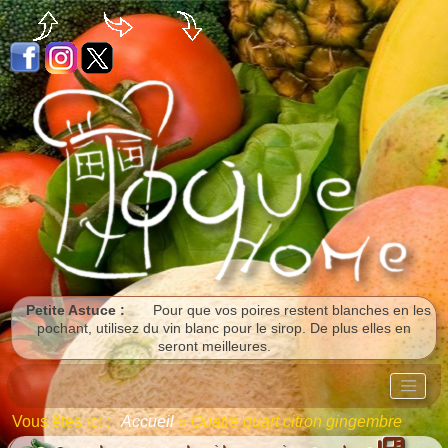
Panneau de gestion des cookies
Petite Astuce :
Pour que vos poires restent blanches en les
pochant, utilisez du vin blanc pour le sirop. De plus elles en
seront meilleures.
Vous êtes ici :
Accueil
»
Quatre quart citron gingembre