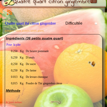
Quatre quart citron gingembre
Quatre quart thé citron gingembre
Difficultée
Allergène : Oeufs, produits laitiers, gluten,
Ingrédients (36 petits quatre quart)
Pour la pâte
0.250
Kg
De beurre pommade
0,250
Kg
D'oeufs
0,250
Kg
De sucre
0,250
Kg
De farine
0.013
Kg
De levure chimique
0,015
Kg
Poudre de
Thé gingembre citron
Méthode
le jour même.