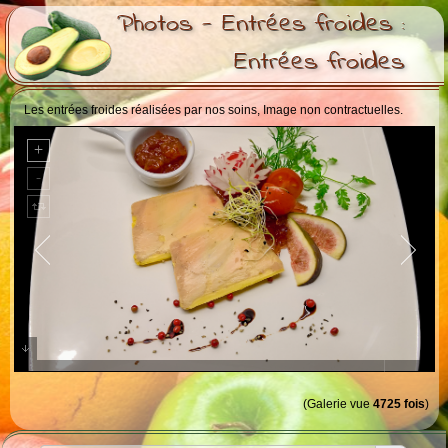
Photos - Entrées froides :
Entrées froides
Les entrées froides réalisées par nos soins, Image non contractuelles.
Foie gras , confiture de butternuts
(Galerie vue
4725 fois
)