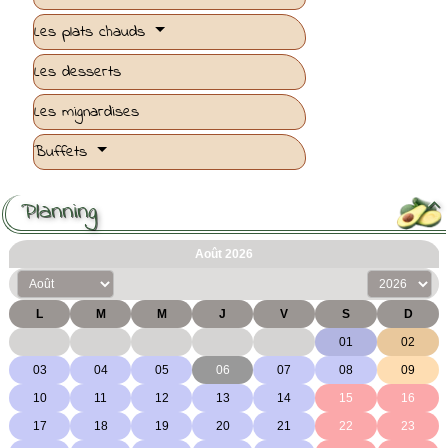
Les plats chauds
Les desserts
Les mignardises
Buffets
Planning
