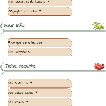
Les appareils de bases
Glaçage-Confitures
Pour Info
Fromage sans lactose
Les allergénes
Fiche recette

Les apéritifs
Les cakes salés
Les Fruits