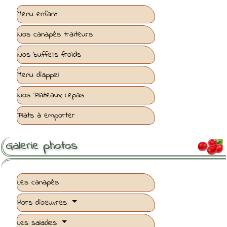
Menu enfant
Nos canapés traiteurs
Nos buffets froids
Menu d'appel
Nos Plateaux repas
Plats à emporter
Galerie photos

Les canapés
Hors d'oeuvres
Les salades