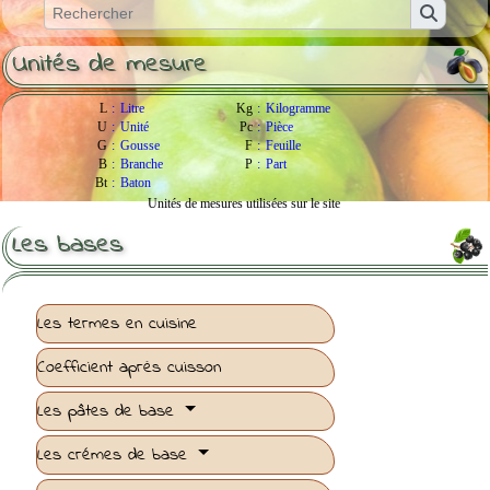
Unités de mesure
L
:
Litre
Kg
:
Kilogramme
U
:
Unité
Pc
:
Pièce
G
:
Gousse
F
:
Feuille
B
:
Branche
P
:
Part
Bt
:
Baton
Unités de mesures utilisées sur le site
Les bases
Les termes en cuisine
Coefficient après cuisson
Les pâtes de base
Les crémes de base