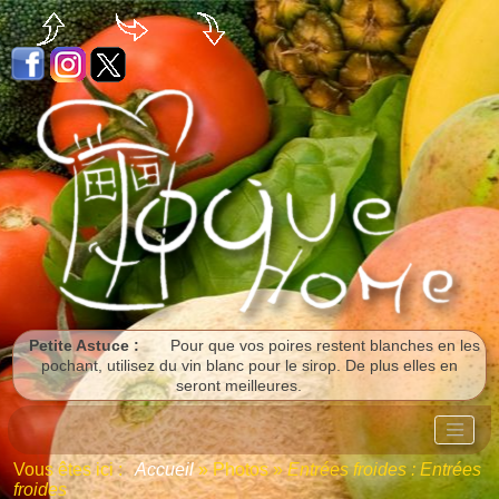
Panneau de gestion des cookies
Petite Astuce :
Pour que vos poires restent blanches en les
pochant, utilisez du vin blanc pour le sirop. De plus elles en
seront meilleures.
Vous êtes ici :
Accueil
»
Photos
»
Entrées froides : Entrées
froides