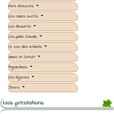
Hors d'oeuvres
Les cakes sucrés
Les desserts
Les plats chauds
Le coin des enfants
Glace et Sorbet
Mignardises
Les légumes
Divers
Nos prestations