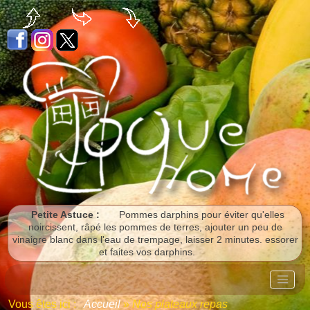
Panneau de gestion des cookies
Petite Astuce :
Pommes darphins pour éviter qu'elles
noircissent, râpé les pommes de terres, ajouter un peu de
vinaigre blanc dans l'eau de trempage, laisser 2 minutes. essorer
et faites vos darphins.
Vous êtes ici :
Accueil
»
Nos plateaux repas