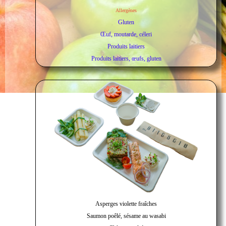
Allergènes
Gluten
Œuf, moutarde, céleri
Produits laitiers
Produits laitiers, œufs, gluten
Asperges violette fraîches
Saumon poêlé, sésame au wasabi