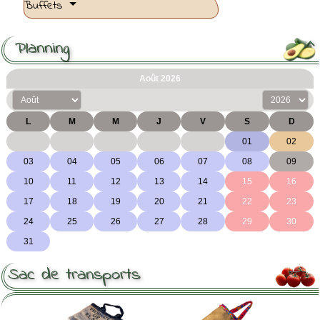
Buffets
Planning

Sac de transports