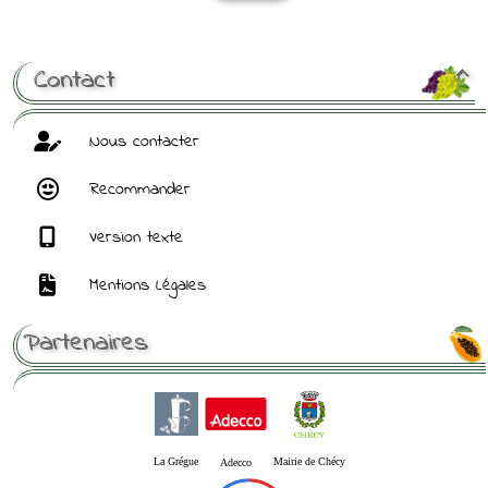
[ Mot de passe perdu ?
]
Contact

Nous contacter
Recommander
Version texte
Mentions Légales
Partenaires
La Grégue
Mairie de Chécy
Adecco