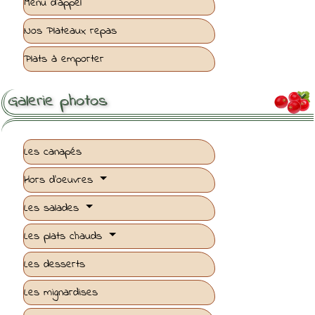
Menu d'appel
Nos Plateaux repas
Plats à emporter
Galerie photos

Les canapés
Hors d'oeuvres
Les salades
Les plats chauds
Les desserts
Les mignardises