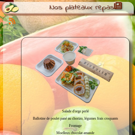
Nos plateaux repas
Salade d'orge perlé
Ballotine de poulet pané au chorizo, légumes frais croquants
Fromage
Moelleux chocolat amande