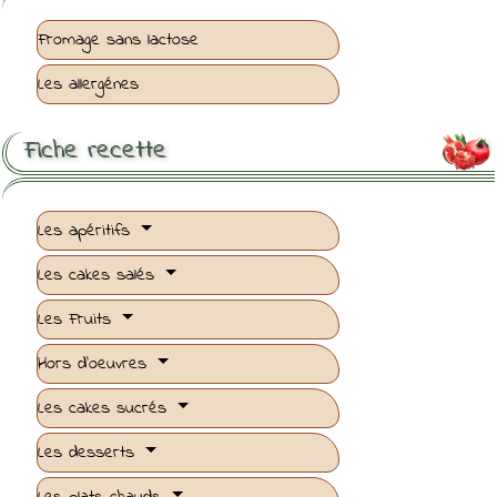
Fromage sans lactose
Les allergénes
Fiche recette

Les apéritifs
Les cakes salés
Les Fruits
Hors d'oeuvres
Les cakes sucrés
Les desserts