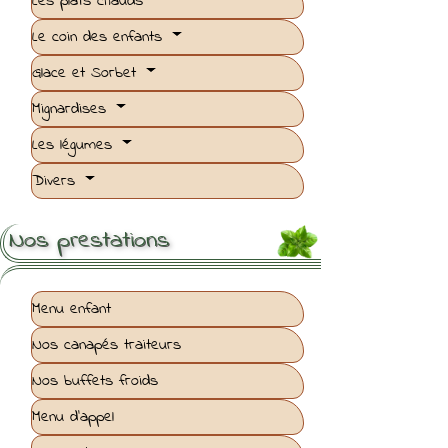
Les plats chauds
Le coin des enfants
Glace et Sorbet
Mignardises
Les légumes
Divers
Nos prestations
Menu enfant
Nos canapés traiteurs
Nos buffets froids
Menu d'appel