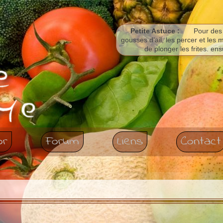
Petite Astuce :
Pour des 
gousses d’ail, les percer et les m
de plonger les frites. ens
or
Forum
Liens
Contact