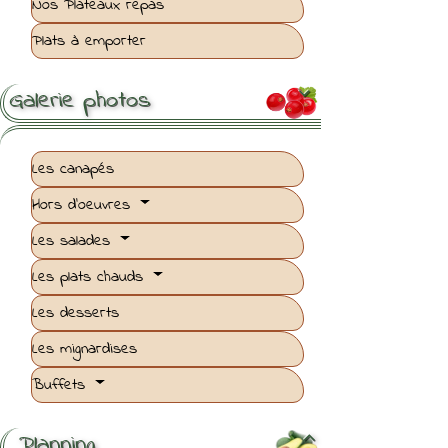
Nos Plateaux repas
Plats à emporter
Galerie photos

Les canapés
Hors d'oeuvres
Les salades
Les plats chauds
Les desserts
Les mignardises
Buffets
Planning
