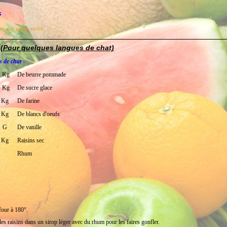
s
er, œuf, gluten, sulfite.
 (Pour quelques langues de chat)
s de chat
Kg
De beurre pommade
Kg
De sucre glace
Kg
De farine
Kg
De blancs d'oeufs
G
De vanille
Kg
Raisins sec
Rhum
four à 180°.
les raisins dans un sirop léger avec du rhum pour les faires gonfler.