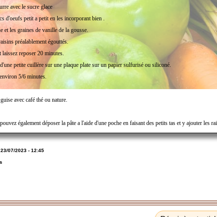
rre avec le sucre glace
s d'oeufs petit a petit en les incorporant bien .
e et les graines de vanille de la gousse.
raisins préalablement égouttés.
et laissez reposer 20 minutes.
d'une petite cuillère sur une plaque plate sur un papier sulfurisé ou siliconé.
environ 5/6 minutes.
guise avec café thé ou nature.
ouvez également déposer la pâte a l'aide d'une poche en faisant des petits tas et y ajouter les r
:
23/07/2023 - 12:45
s