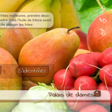
frites meilleures, prendre deux
ettre dans l’huile de friture avant
uite plonger les frites .
S'Identifier
Palais de dames