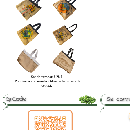
Sac de transport à 28 €
. Pour toutes commandes utiliser le formulaire de
contact.
QrCode
Se conn