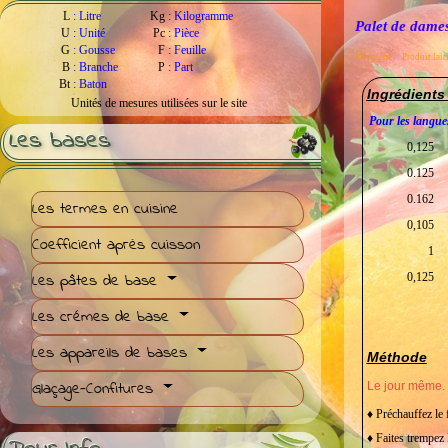
L
:
Litre
Kg
:
Kilogramme
Palet de dame
U
:
Unité
Pc
:
Pièce
G
:
Gousse
F
:
Feuille
Allergène :
Produit laiti
B
:
Branche
P
:
Part
Bt
:
Baton
Ingrédients
Unités de mesures utilisées sur le site
Pour les langue
Les bases
0,125
0.125
0.162
Les termes en cuisine
0,105
Coefficient après cuisson
1
Les pâtes de base
0,125
Les crémes de base
Les appareils de bases
Méthode
Glaçage-Confitures
Le jour même.
♦ Préchauffez le 
♦ Faites trempez 