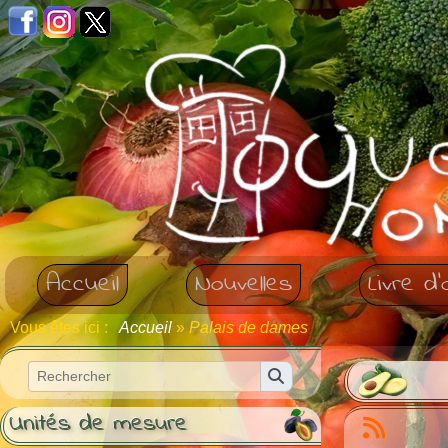
Panneau de gestion des cookies
Accueil
Nouvelles
Livre d'
Vous êtes ici :
Accueil
»
Palais de dames
Unités de mesure