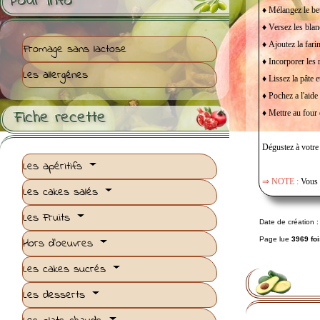
Pour Info
♦ Mélangez le beu
♦ Versez les blanc
♦ Ajoutez la farin
Fromage sans lactose
♦ Incorporer les 
Les allergénes
♦ Lissez la pâte 
♦ Pochez a l'aide 
Fiche recette

♦ Mettre au four 
Dégustez à votre 
Les apéritifs
⇒ NOTE :
Vous p
Les cakes salés
Les Fruits
Date de création 
Hors d'oeuvres
Page lue
3969 foi
Les cakes sucrés
Les desserts