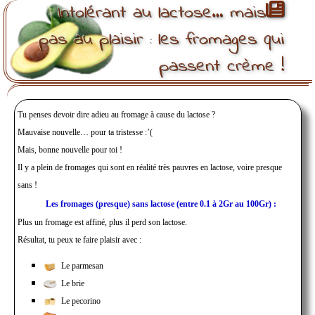
Panneau de gestion des cookies
Intolérant au lactose… mais
pas au plaisir : les fromages qui
passent crème !
Tu penses devoir dire adieu au fromage à cause du lactose ?
Mauvaise nouvelle… pour ta tristesse :’(
Mais, bonne nouvelle pour toi !
Il y a plein de fromages qui sont en réalité très pauvres en lactose, voire presque
sans !
Les fromages (presque) sans lactose (entre 0.1 à 2Gr au 100Gr) :
Plus un fromage est affiné, plus il perd son lactose.
Résultat, tu peux te faire plaisir avec :
Le parmesan
Le brie
Le pecorino