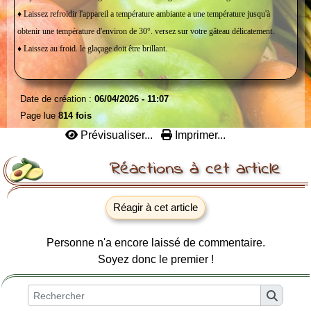
♦ Laissez refroidir l'appareil a température ambiante a une température jusqu'à
obtenir une température d'environ de 30°. versez sur votre gâteau délicatement.
♦ Laissez au froid. le glaçage doit être brillant.
Date de création :
06/04/2026 - 11:07
Page lue
814 fois
Prévisualiser...
Imprimer...
Réactions à cet article
Réagir à cet article
Personne n'a encore laissé de commentaire.
Soyez donc le premier !