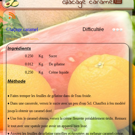
Glacage caramel
Glaçage caramel
Difficultée
Allergène : Produits laitiers,
Ingrédients
0.250
Kg
Sucre
0.012
Kg
De gélatine
0,250
Kg
Crème liquide
Méthode
♦ Faites tremper les feuilles de gélatine dans de l'eau froide.
♦ Dans une casserole, versez le sucre avec un peu d'eau 5cl. Chauffez à feu modéré
jusqu'à obtenir un caramel doré.
♦ Une fois le caramel obtenu, versez la crème fleurette préalablement tiédis. Remuez
le tout avec une spatule pour avoir un appareil bien lisse.
♦ Ajoutez les feuilles de gélatine ramollies et égouttées au mélange caramel-crème.