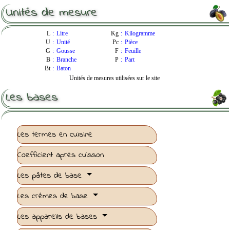
Unités de mesure
L
:
Litre
Kg
:
Kilogramme
U
:
Unité
Pc
:
Pièce
G
:
Gousse
F
:
Feuille
B
:
Branche
P
:
Part
Bt
:
Baton
Unités de mesures utilisées sur le site
Les bases
Les termes en cuisine
Coefficient après cuisson
Les pâtes de base
Les crémes de base
Les appareils de bases