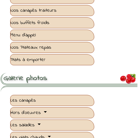
Nos canapés traiteurs
Nos buffets froids
Menu d'appel
Nos Plateaux repas
Plats à emporter
Galerie photos

Les canapés
Hors d'oeuvres
Les salades
Les plats chauds