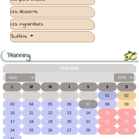
Les desserts
Les mignardises
Buffets
Planning
