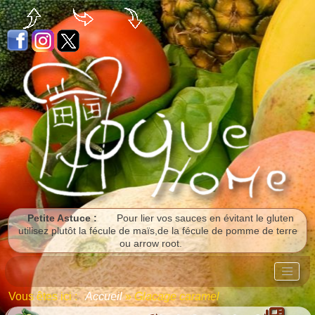
Panneau de gestion des cookies
Petite Astuce :
Pour lier vos sauces en évitant le gluten
utilisez plutôt la fécule de maïs,de la fécule de pomme de terre
ou arrow root.
Vous êtes ici :
Accueil
»
Glacage caramel