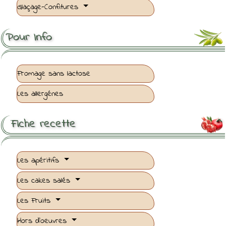
Glaçage-Confitures
Pour Info
Fromage sans lactose
Les allergénes
Fiche recette

Les apéritifs
Les cakes salés
Les Fruits
Hors d'oeuvres