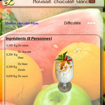
Mousse chocolat blanc
Difficultée
Mousse chocolat blanc
Allergène : P
roduit laitier, œuf
Ingrédients (8 Personnes)
0,500
Kg
De crème
De chocolat
0,200
Kg
blanc
De blanc
0,100
Kg
d'œufs
0,030
Kg
De sucre