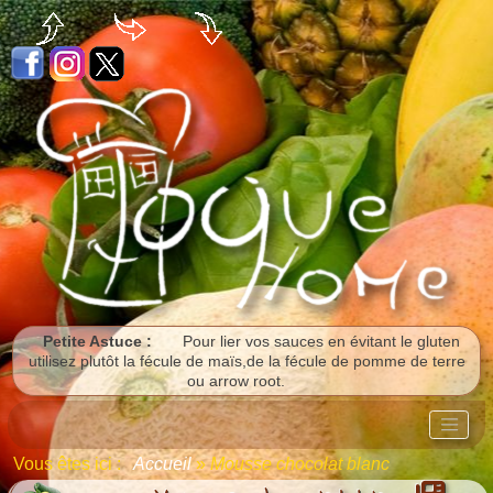
Panneau de gestion des cookies
Petite Astuce :
Pour lier vos sauces en évitant le gluten
utilisez plutôt la fécule de maïs,de la fécule de pomme de terre
ou arrow root.
Vous êtes ici :
Accueil
»
Mousse chocolat blanc