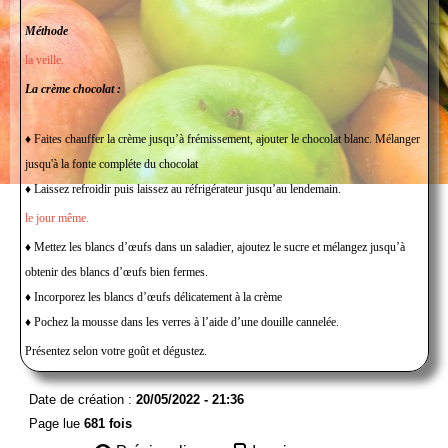
Méthode
la veille.
La crème chocolat :
♦ Faites chauffer la crème jusqu’à frémissement, ajouter le chocolat blanc. Mélanger
jusqu'à la fonte compléte du chocolat
♦ Laissez refroidir puis laissez au réfrigérateur jusqu’au lendemain.
le jour même.
♦ Mettez les blancs d’œufs dans un saladier, ajoutez le sucre et mélangez jusqu’à
obtenir des blancs d’œufs bien fermes.
♦ Incorporez les blancs d’œufs délicatement à la crème
♦ Pochez la mousse dans les verres à l’aide d’une douille cannelée.
Présentez selon votre goût et dégustez.
Date de création :
20/05/2022 - 21:36
Page lue
681 fois