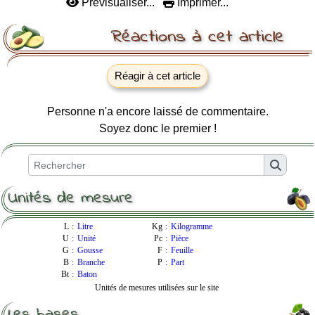
Prévisualiser...
Imprimer...
Réactions à cet article
Réagir à cet article
Personne n'a encore laissé de commentaire.
Soyez donc le premier !
Unités de mesure
L
:
Litre
Kg
:
Kilogramme
U
:
Unité
Pc
:
Pièce
G
:
Gousse
F
:
Feuille
B
:
Branche
P
:
Part
Bt
:
Baton
Unités de mesures utilisées sur le site
Les bases