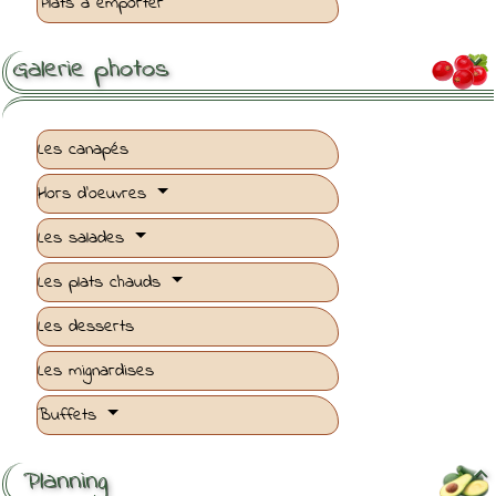
Plats à emporter
Galerie photos

Les canapés
Hors d'oeuvres
Les salades
Les plats chauds
Les desserts
Les mignardises
Buffets
Planning
