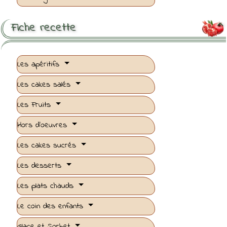
Fiche recette

Les apéritifs
Les cakes salés
Les Fruits
Hors d'oeuvres
Les cakes sucrés
Les desserts
Les plats chauds
Le coin des enfants
Glace et Sorbet