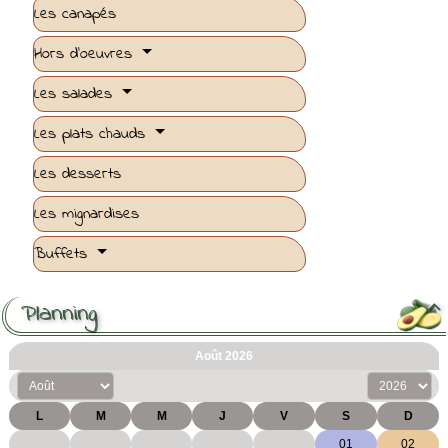
Les canapés
Hors d'oeuvres
Les salades
Les plats chauds
Les desserts
Les mignardises
Buffets
Planning
