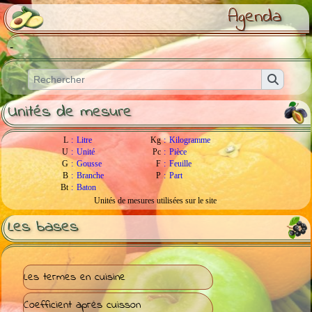
Agenda
-
Unités de mesure
L
:
Litre
Kg
:
Kilogramme
U
:
Unité
Pc
:
Pièce
G
:
Gousse
F
:
Feuille
B
:
Branche
P
:
Part
Bt
:
Baton
Unités de mesures utilisées sur le site
Les bases
Les termes en cuisine
Coefficient après cuisson