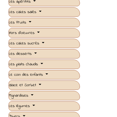
Les apéritifs
Les cakes salés
Les Fruits
Hors d'oeuvres
Les cakes sucrés
Les desserts
Les plats chauds
Le coin des enfants
Glace et Sorbet
Mignardises
Les légumes
Divers