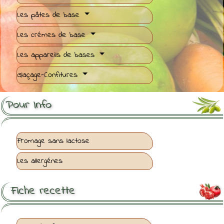
Les pâtes de base
Les crémes de base
Les appareils de bases
Glaçage-Confitures
Pour Info
Fromage sans lactose
Les allergénes
Fiche recette
