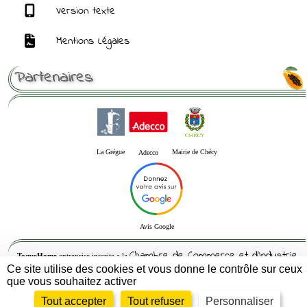
Version texte
Mentions Légales
Partenaires
La Grégue
Mairie de Chécy
Adecco
Avis Google
Chambre de Commerce et d'Industrie
ToqueHome
entreprise inscrite a la
Ce site utilise des cookies et vous donne le contrôle sur ceux
du Loiret
que vous souhaitez activer
Siren : 832564082 -- Siret : 83256408200010 - APE : 5621Z- RCS : 832564082
Tout accepter
Tout refuser
Personnaliser