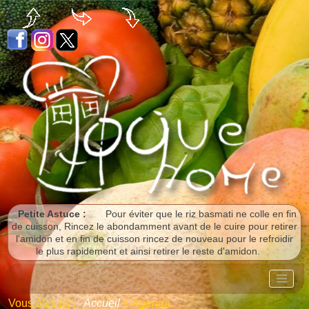
Panneau de gestion des cookies
Petite Astuce :
Pour éviter que le riz basmati ne colle en fin
de cuisson, Rincez le abondamment avant de le cuire pour retirer
l'amidon et en fin de cuisson rincez de nouveau pour le refroidir
le plus rapidement et ainsi retirer le reste d'amidon.
Vous êtes ici :
Accueil
»
Agenda