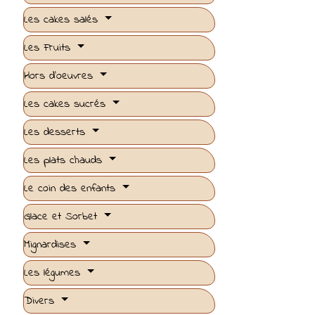
Les cakes salés
Les Fruits
Hors d'oeuvres
Les cakes sucrés
Les desserts
Les plats chauds
Le coin des enfants
Glace et Sorbet
Mignardises
Les légumes
Divers