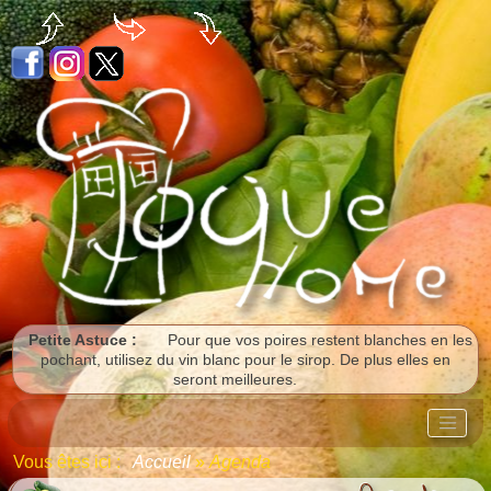
Panneau de gestion des cookies
Petite Astuce :
Pour que vos poires restent blanches en les
pochant, utilisez du vin blanc pour le sirop. De plus elles en
seront meilleures.
Vous êtes ici :
Accueil
»
Agenda