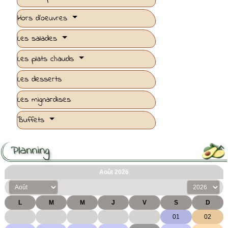
Hors d'oeuvres
Les salades
Les plats chauds
Les desserts
Les mignardises
Buffets
Planning
