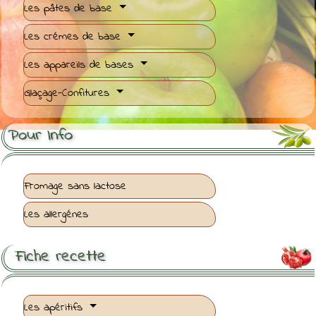
Les pâtes de base
Les crémes de base
Les appareils de bases
Glaçage-Confitures
Pour Info
Fromage sans lactose
Les allergénes
Fiche recette

Les apéritifs