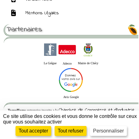
Mentions Légales
Partenaires
La Grégue
Mairie de Chécy
Adecco
Avis Google
Chambre de Commerce et d'Industrie
ToqueHome
entreprise inscrite a la
Ce site utilise des cookies et vous donne le contrôle sur ceux
du Loiret
que vous souhaitez activer
Siren : 832564082 -- Siret : 83256408200010 - APE : 5621Z- RCS : 832564082
Tout accepter
Tout refuser
Personnaliser
© 2005-2026
Propulsé par GuppY
Sous Licence Libre CeCILL