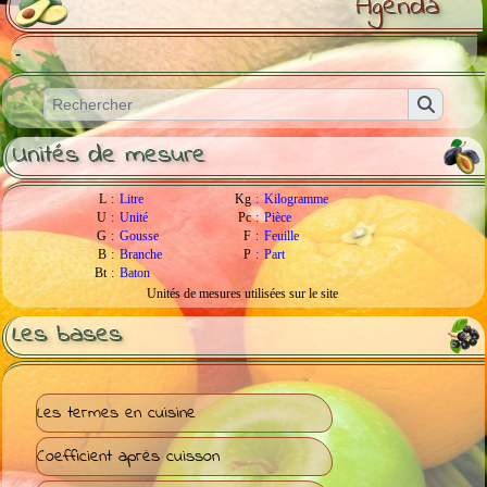
Agenda
-
Unités de mesure
L
:
Litre
Kg
:
Kilogramme
U
:
Unité
Pc
:
Pièce
G
:
Gousse
F
:
Feuille
B
:
Branche
P
:
Part
Bt
:
Baton
Unités de mesures utilisées sur le site
Les bases
Les termes en cuisine
Coefficient après cuisson