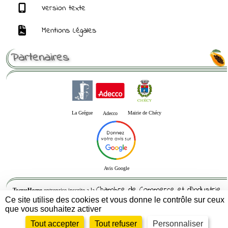
Version texte
Mentions Légales
Partenaires
La Grégue
Mairie de Chécy
Adecco
Avis Google
Chambre de Commerce et d'Industrie
ToqueHome
entreprise inscrite a la
Ce site utilise des cookies et vous donne le contrôle sur ceux
du Loiret
que vous souhaitez activer
Siren : 832564082 -- Siret : 83256408200010 - APE : 5621Z- RCS : 832564082
Tout accepter
Tout refuser
Personnaliser