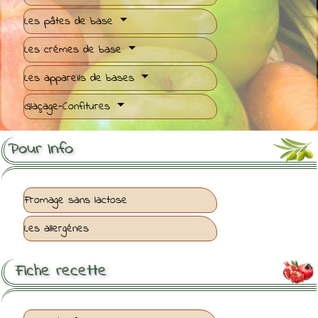
Les pâtes de base
Les crémes de base
Les appareils de bases
Glaçage-Confitures
Pour Info
Fromage sans lactose
Les allergénes
Fiche recette
