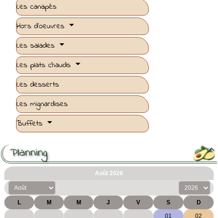
Les canapés
Hors d'oeuvres
Les salades
Les plats chauds
Les desserts
Les mignardises
Buffets
Planning
