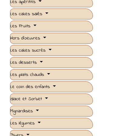
Les apéritifs
Les cakes salés
Les Fruits
Hors d'oeuvres
Les cakes sucrés
Les desserts
Les plats chauds
Le coin des enfants
Glace et Sorbet
Mignardises
Les légumes
Divers