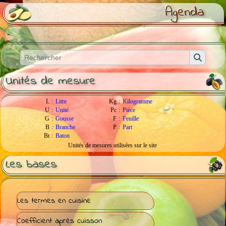
Agenda
-
Unités de mesure
L
:
Litre
Kg
:
Kilogramme
U
:
Unité
Pc
:
Pièce
G
:
Gousse
F
:
Feuille
B
:
Branche
P
:
Part
Bt
:
Baton
Unités de mesures utilisées sur le site
Les bases
Les termes en cuisine
Coefficient après cuisson