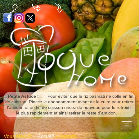
Panneau de gestion des cookies
Petite Astuce :
Pour éviter que le riz basmati ne colle en fin
de cuisson, Rincez le abondamment avant de le cuire pour retirer
l'amidon et en fin de cuisson rincez de nouveau pour le refroidir
le plus rapidement et ainsi retirer le reste d'amidon.
Vous êtes ici :
Accueil
»
Agenda