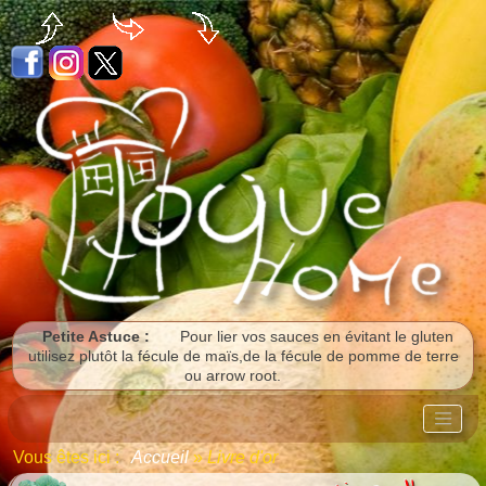
Panneau de gestion des cookies
Petite Astuce :
Pour lier vos sauces en évitant le gluten
utilisez plutôt la fécule de maïs,de la fécule de pomme de terre
ou arrow root.
Vous êtes ici :
Accueil
»
Livre d'or