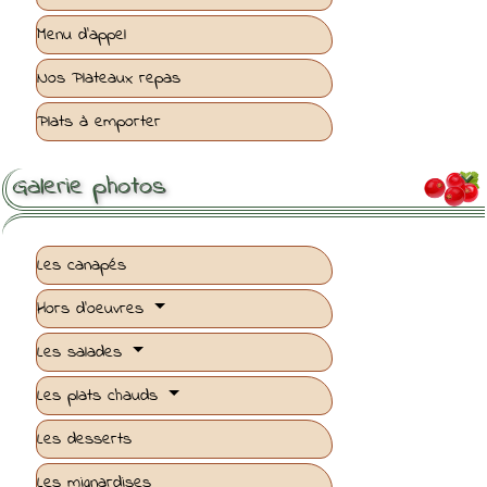
Menu d'appel
Nos Plateaux repas
Plats à emporter
Galerie photos

Les canapés
Hors d'oeuvres
Les salades
Les plats chauds
Les desserts
Les mignardises