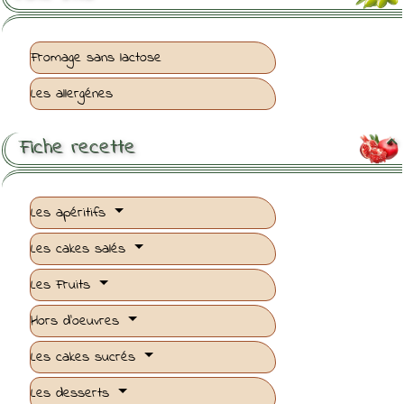
Fromage sans lactose
Les allergénes
Fiche recette

Les apéritifs
Les cakes salés
Les Fruits
Hors d'oeuvres
Les cakes sucrés
Les desserts