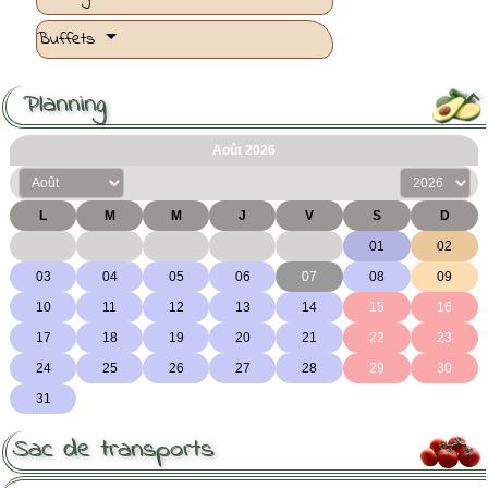
Buffets
Planning

Sac de transports