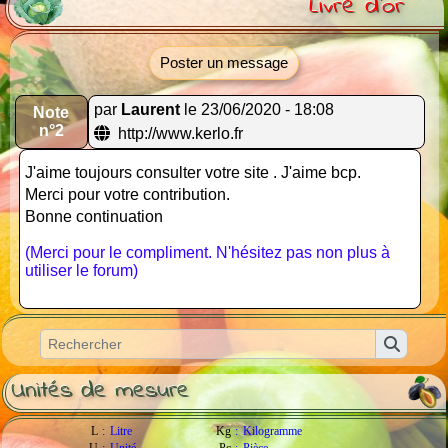
Livre d'or
Poster un message
par
Laurent
le 23/06/2020 - 18:08
Note
n°2
http://www.kerlo.fr
J'aime toujours consulter votre site . J'aime bcp.
Merci pour votre contribution.
Bonne continuation
(Merci pour le compliment. N'hésitez pas non plus à
utiliser le forum)
Unités de mesure
L
:
Litre
Kg
:
Kilogramme