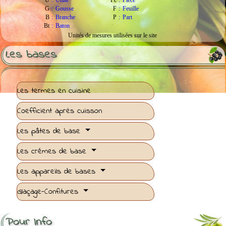
U
:
Unité
Pc
:
Pièce
G
:
Gousse
F
:
Feuille
B
:
Branche
P
:
Part
Bt
:
Baton
Unités de mesures utilisées sur le site
Les bases
Les termes en cuisine
Coefficient après cuisson
Les pâtes de base
Les crémes de base
Les appareils de bases
Glaçage-Confitures
Pour Info