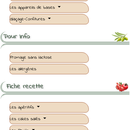
Les appareils de bases
Glaçage-Confitures
Pour Info
Fromage sans lactose
Les allergénes
Fiche recette

Les apéritifs
Les cakes salés