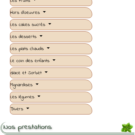
Les Fruits
Hors d'oeuvres
Les cakes sucrés
Les desserts
Les plats chauds
Le coin des enfants
Glace et Sorbet
Mignardises
Les légumes
Divers
Nos prestations