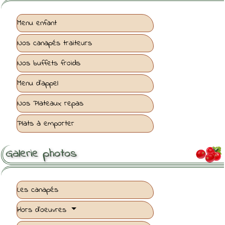
Menu enfant
Nos canapés traiteurs
Nos buffets froids
Menu d'appel
Nos Plateaux repas
Plats à emporter
Galerie photos

Les canapés
Hors d'oeuvres