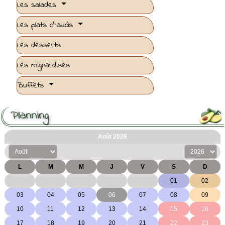
Les salades
Les plats chauds
Les desserts
Les mignardises
Buffets
Planning
