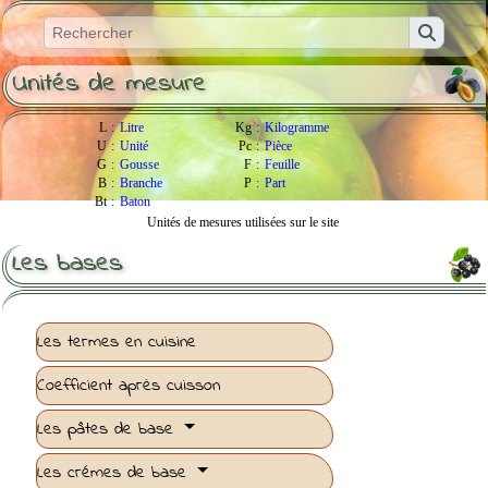
Unités de mesure
L
:
Litre
Kg
:
Kilogramme
U
:
Unité
Pc
:
Pièce
G
:
Gousse
F
:
Feuille
B
:
Branche
P
:
Part
Bt
:
Baton
Unités de mesures utilisées sur le site
Les bases
Les termes en cuisine
Coefficient après cuisson
Les pâtes de base
Les crémes de base