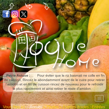
Panneau de gestion des cookies
Petite Astuce :
Pour éviter que le riz basmati ne colle en fin
de cuisson, Rincez le abondamment avant de le cuire pour retirer
l'amidon et en fin de cuisson rincez de nouveau pour le refroidir
le plus rapidement et ainsi retirer le reste d'amidon.
Vous êtes ici :
Accueil
»
Photos
»
Entrées froides : Entrées