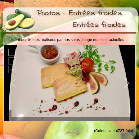
froides
Photos - Entrées froides :
Entrées froides
Les entrées froides réalisées par nos soins, Image non contractuelles.
Foie gras , confiture de butternuts
(Galerie vue
4727 fois
)