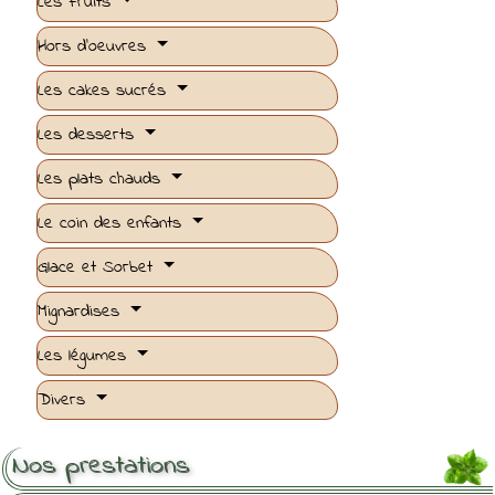
Les Fruits
Hors d'oeuvres
Les cakes sucrés
Les desserts
Les plats chauds
Le coin des enfants
Glace et Sorbet
Mignardises
Les légumes
Divers
Nos prestations