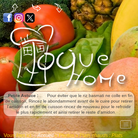
Panneau de gestion des cookies
Petite Astuce :
Pour éviter que le riz basmati ne colle en fin
de cuisson, Rincez le abondamment avant de le cuire pour retirer
l'amidon et en fin de cuisson rincez de nouveau pour le refroidir
le plus rapidement et ainsi retirer le reste d'amidon.
Vous êtes ici :
Accueil
»
Photos
»
Plats chauds : Plats