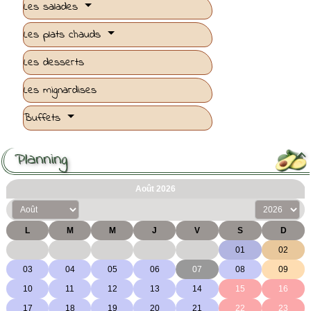
Les salades
Les plats chauds
Les desserts
Les mignardises
Buffets
Planning
