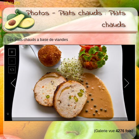
chauds
Photos - Plats chauds : Plats
chauds
Les plats chauds a base de viandes
Pintade aux pistaches
(Galerie vue
4276 fois
)