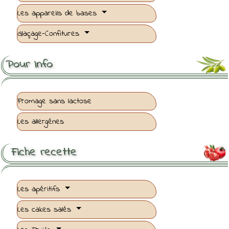
Les appareils de bases
Glaçage-Confitures
Pour Info
Fromage sans lactose
Les allergénes
Fiche recette

Les apéritifs
Les cakes salés