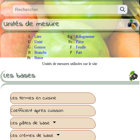
Unités de mesure
L
:
Litre
Kg
:
Kilogramme
U
:
Unité
Pc
:
Pièce
G
:
Gousse
F
:
Feuille
B
:
Branche
P
:
Part
Bt
:
Baton
Unités de mesures utilisées sur le site
Les bases
Les termes en cuisine
Coefficient après cuisson
Les pâtes de base
Les crémes de base