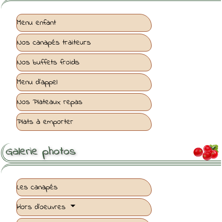
Menu enfant
Nos canapés traiteurs
Nos buffets froids
Menu d'appel
Nos Plateaux repas
Plats à emporter
Galerie photos

Les canapés
Hors d'oeuvres