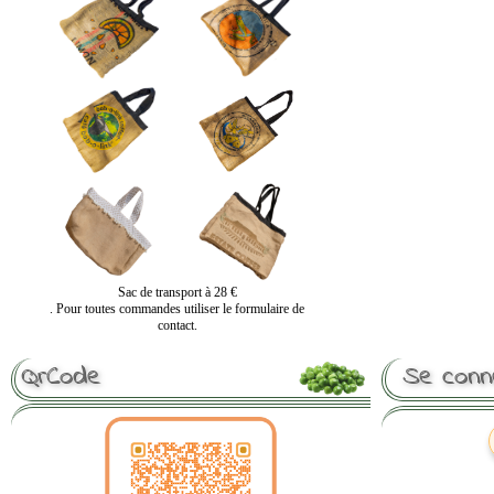
Sac de transport à 28 €
. Pour toutes commandes utiliser le formulaire de
contact.
QrCode
Se conn