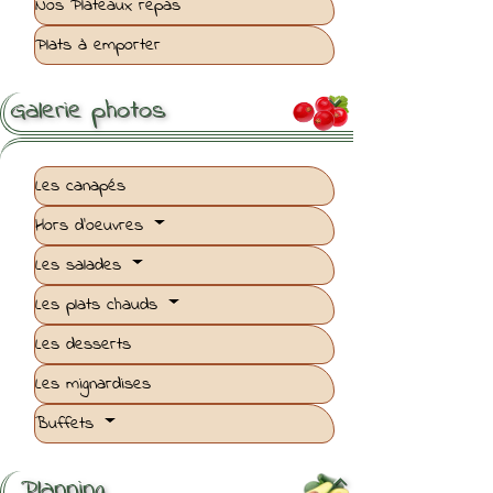
Nos Plateaux repas
Plats à emporter
Galerie photos

Les canapés
Hors d'oeuvres
Les salades
Les plats chauds
Les desserts
Les mignardises
Buffets
Planning
