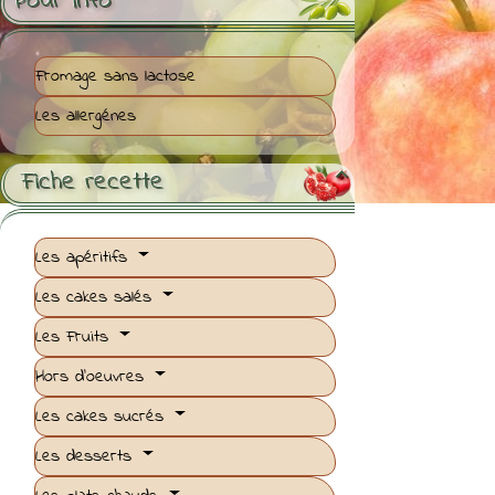
Pour Info
Fromage sans lactose
Les allergénes
Fiche recette

Les apéritifs
Les cakes salés
Les Fruits
Hors d'oeuvres
Les cakes sucrés
Les desserts