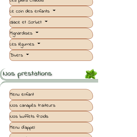
Les plats chauds
Le coin des enfants
Glace et Sorbet
Mignardises
Les légumes
Divers
Nos prestations
Menu enfant
Nos canapés traiteurs
Nos buffets froids
Menu d'appel