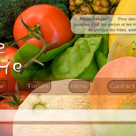
Petite Astuce :
Pour des 
gousses d’ail, les percer et les m
de plonger les frites. ens
or
Forum
Liens
Contact