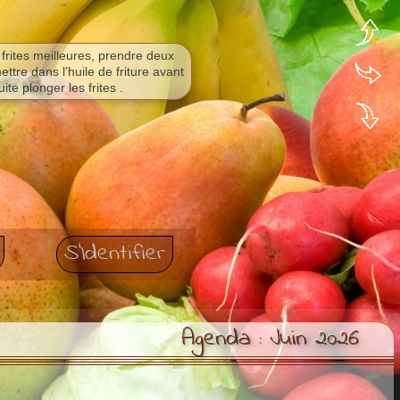
frites meilleures, prendre deux
ettre dans l’huile de friture avant
uite plonger les frites .
S'Identifier
Agenda : Juin 2026