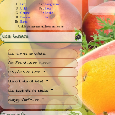
L
:
Litre
Kg
:
Kilogramme
U
:
Unité
Pc
:
Pièce
G
:
Gousse
F
:
Feuille
B
:
Branche
P
:
Part
Bt
:
Baton
Unités de mesures utilisées sur le site
Les bases
Les termes en cuisine
Coefficient après cuisson
Les pâtes de base
Les crémes de base
Les appareils de bases
Glaçage-Confitures