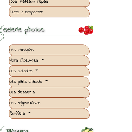
Nos Plateaux repas
Plats à emporter
Galerie photos

Les canapés
Hors d'oeuvres
Les salades
Les plats chauds
Les desserts
Les mignardises
Buffets
Planning
