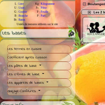
L
:
Litre
Kg
:
Kilogramme
Boulangerie
U
:
Unité
Pc
:
Pièce
G
:
Gousse
F
:
Feuille
Les 2 
B
:
Branche
P
:
Part
Bt
:
Baton
Unités de mesures utilisées sur le site
Les bases
Les termes en cuisine
Coefficient après cuisson
Les pâtes de base
Les crémes de base
Les appareils de bases
Glaçage-Confitures