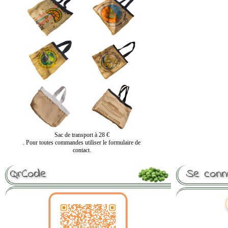
Sac de transport à 28 €
. Pour toutes commandes utiliser le formulaire de
contact.
QrCode
Se conn