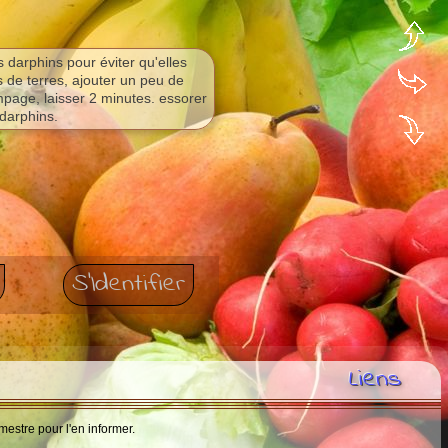
arphins pour éviter qu'elles
 de terres, ajouter un peu de
mpage, laisser 2 minutes. essorer
s darphins.
S'Identifier
Liens
mestre pour l'en informer.