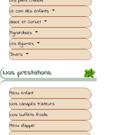
Les plats chauds
Le coin des enfants
Glace et Sorbet
Mignardises
Les légumes
Divers
Nos prestations
Menu enfant
Nos canapés traiteurs
Nos buffets froids
Menu d'appel