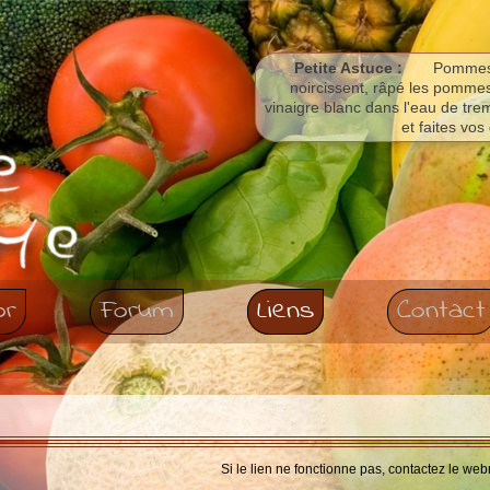
Petite Astuce :
Pommes d
noircissent, râpé les pommes
vinaigre blanc dans l'eau de tre
et faites vo
or
Forum
Liens
Contact
Si le lien ne fonctionne pas, contactez le web