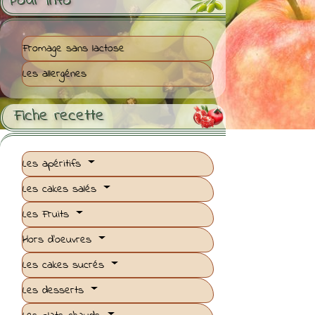
Pour Info
Fromage sans lactose
Les allergénes
Fiche recette

Les apéritifs
Les cakes salés
Les Fruits
Hors d'oeuvres
Les cakes sucrés
Les desserts