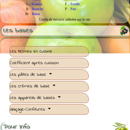
G
:
Gousse
F
:
Feuille
B
:
Branche
P
:
Part
Bt
:
Baton
Unités de mesures utilisées sur le site
Les bases
Les termes en cuisine
Coefficient après cuisson
Les pâtes de base
Les crémes de base
Les appareils de bases
Glaçage-Confitures
Pour Info