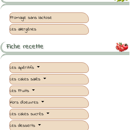
Fromage sans lactose
Les allergénes
Fiche recette

Les apéritifs
Les cakes salés
Les Fruits
Hors d'oeuvres
Les cakes sucrés
Les desserts