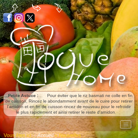
Panneau de gestion des cookies
Petite Astuce :
Pour éviter que le riz basmati ne colle en fin
de cuisson, Rincez le abondamment avant de le cuire pour retirer
l'amidon et en fin de cuisson rincez de nouveau pour le refroidir
le plus rapidement et ainsi retirer le reste d'amidon.
Vous êtes ici :
Accueil
»
Nouvelles