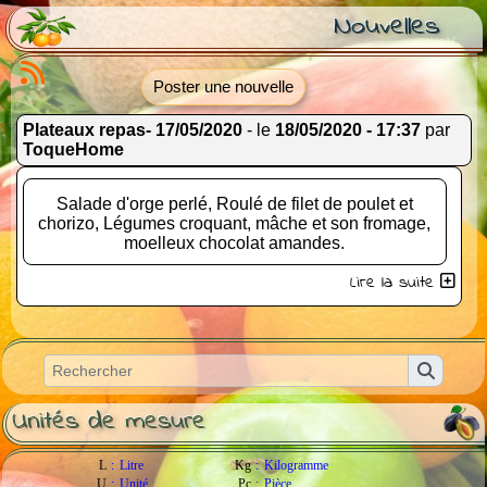
Nouvelles
Poster une nouvelle
Plateaux repas- 17/05/2020
- le
18/05/2020 - 17:37
par
ToqueHome
Salade d'orge perlé, Roulé de filet de poulet et
chorizo, Légumes croquant, mâche et son fromage,
moelleux chocolat amandes.
Lire la suite
Confectionner dans des contenant en carton et
plastique recyclé ainsi que des coupelles en
matériaux biodégradable.
Unités de mesure
L
:
Litre
Kg
:
Kilogramme
U
:
Unité
Pc
:
Pièce