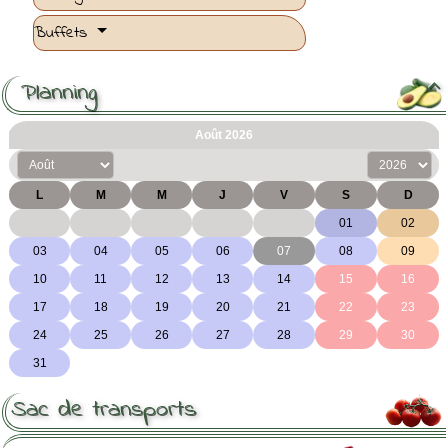
Buffets
Planning

Sac de transports