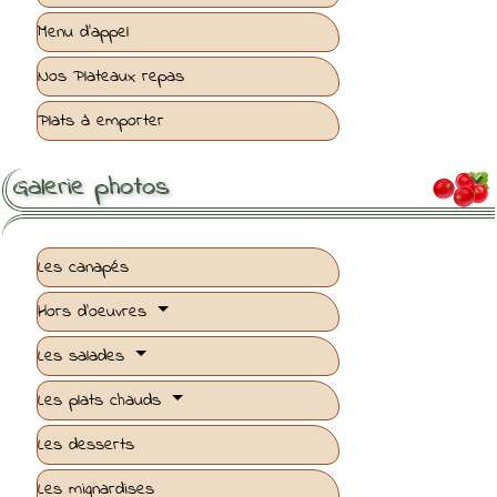
Menu d'appel
Nos Plateaux repas
Plats à emporter
Galerie photos

Les canapés
Hors d'oeuvres
Les salades
Les plats chauds
Les desserts
Les mignardises