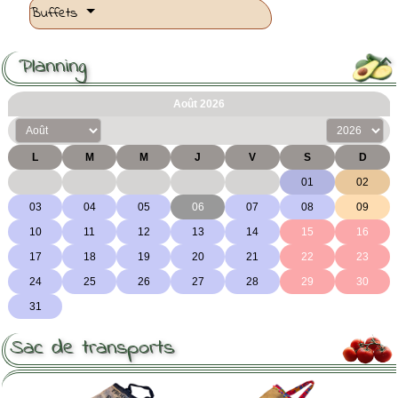
Buffets
Planning

Sac de transports