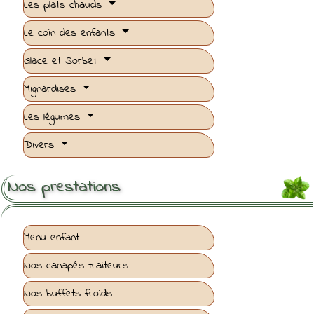
Les plats chauds
Le coin des enfants
Glace et Sorbet
Mignardises
Les légumes
Divers
Nos prestations
Menu enfant
Nos canapés traiteurs
Nos buffets froids