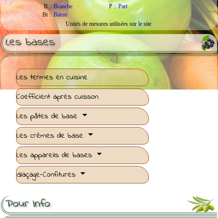
B
:
Branche
P
:
Part
Bt
:
Baton
Unités de mesures utilisées sur le site
Les bases
Les termes en cuisine
Coefficient après cuisson
Les pâtes de base
Les crémes de base
Les appareils de bases
Glaçage-Confitures
Pour Info