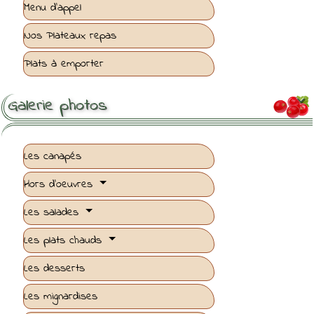
Menu d'appel
Nos Plateaux repas
Plats à emporter
Galerie photos

Les canapés
Hors d'oeuvres
Les salades
Les plats chauds
Les desserts
Les mignardises