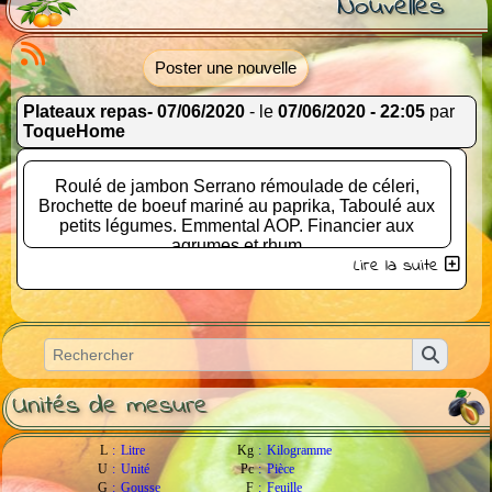
Nouvelles
Poster une nouvelle
Plateaux repas- 07/06/2020
- le
07/06/2020 - 22:05
par
ToqueHome
Roulé de jambon Serrano rémoulade de céleri,
Brochette de boeuf mariné au paprika, Taboulé aux
petits légumes. Emmental AOP. Financier aux
agrumes et rhum
Lire la suite
Confectionner dans des contenant en carton et
plastique recyclé ainsi que des coupelles en
matériaux biodégradable.
Unités de mesure
L
:
Litre
Kg
:
Kilogramme
U
:
Unité
Pc
:
Pièce
G
:
Gousse
F
:
Feuille