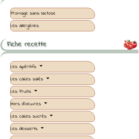
Fromage sans lactose
Les allergénes
Fiche recette

Les apéritifs
Les cakes salés
Les Fruits
Hors d'oeuvres
Les cakes sucrés
Les desserts