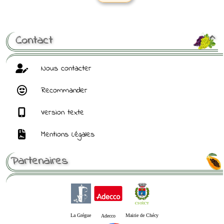
[ Mot de passe perdu ?
]
Contact

Nous contacter
Recommander
Version texte
Mentions Légales
Partenaires
La Grégue
Mairie de Chécy
Adecco