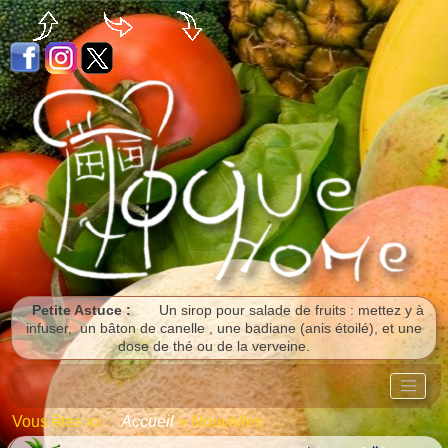
Panneau de gestion des cookies
Petite Astuce :
Un sirop pour salade de fruits : mettez y à
infuser, un bâton de canelle , une badiane (anis étoilé), et une
dose de thé ou de la verveine.
Vous êtes ici :
Accueil
»
Nouvelles