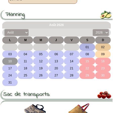
Planning

Sac de transports