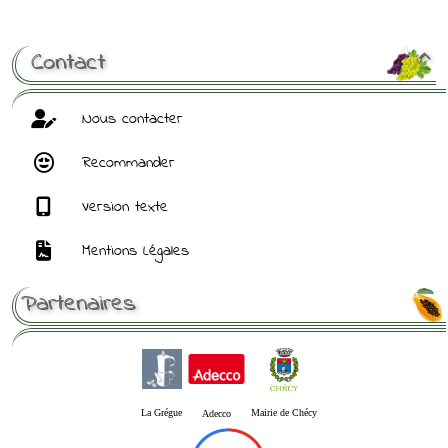
[ Mot de passe perdu ?
]
Contact

Nous contacter
Recommander
Version texte
Mentions Légales
Partenaires
La Grégue
Mairie de Chécy
Adecco