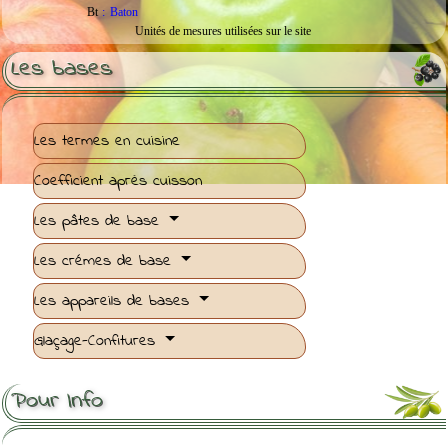
Bt
:
Baton
Unités de mesures utilisées sur le site
Les bases
Les termes en cuisine
Coefficient après cuisson
Les pâtes de base
Les crémes de base
Les appareils de bases
Glaçage-Confitures
Pour Info