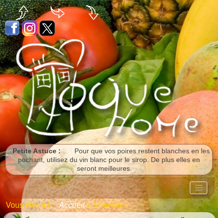
Panneau de gestion des cookies
Petite Astuce :
Pour que vos poires restent blanches en les
pochant, utilisez du vin blanc pour le sirop. De plus elles en
seront meilleures.
Vous êtes ici :
Accueil
»
Nouvelles