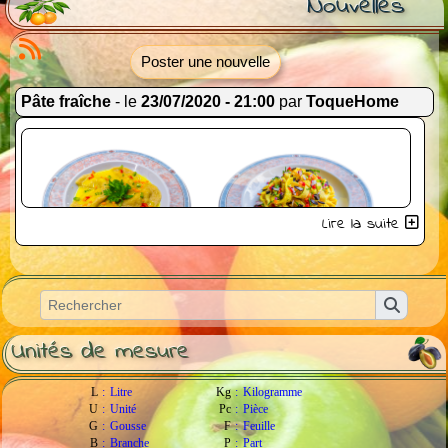
Nouvelles
Poster une nouvelle
Pâte fraîche
- le
23/07/2020 - 21:00
par
ToqueHome
Lire la suite
Ravioles de crevettes maison sauce
Pâte fraîche maison aux légumes
safran
Unités de mesure
L
:
Litre
Kg
:
Kilogramme
U
:
Unité
Pc
:
Pièce
G
:
Gousse
F
:
Feuille
B
:
Branche
P
:
Part