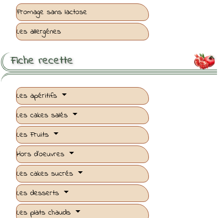
Fromage sans lactose
Les allergénes
Fiche recette

Les apéritifs
Les cakes salés
Les Fruits
Hors d'oeuvres
Les cakes sucrés
Les desserts
Les plats chauds