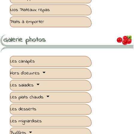
Nos Plateaux repas
Plats à emporter
Galerie photos

Les canapés
Hors d'oeuvres
Les salades
Les plats chauds
Les desserts
Les mignardises
Buffets