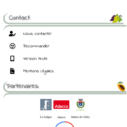
[ Mot de passe perdu ?
]
Contact

Nous contacter
Recommander
Version texte
Mentions Légales
Partenaires
La Grégue
Mairie de Chécy
Adecco