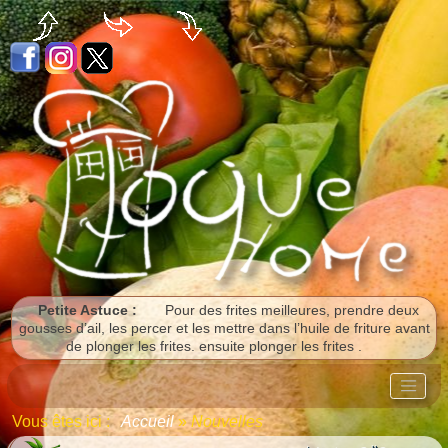
Panneau de gestion des cookies
Petite Astuce :
Pour des frites meilleures, prendre deux
gousses d’ail, les percer et les mettre dans l’huile de friture avant
de plonger les frites. ensuite plonger les frites .
Vous êtes ici :
Accueil
»
Nouvelles