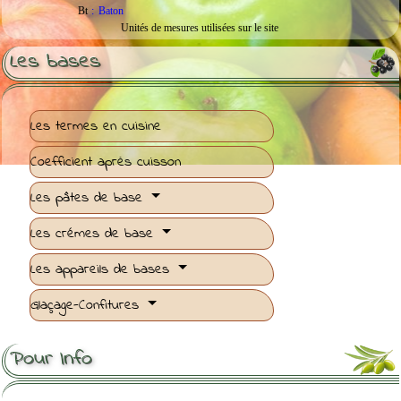
Bt
:
Baton
Unités de mesures utilisées sur le site
Les bases
Les termes en cuisine
Coefficient après cuisson
Les pâtes de base
Les crémes de base
Les appareils de bases
Glaçage-Confitures
Pour Info