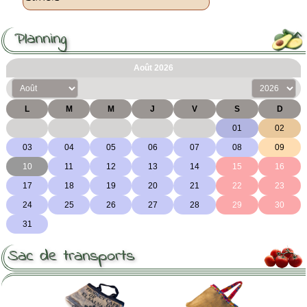
Planning

Sac de transports