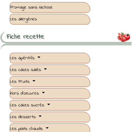
Fromage sans lactose
Les allergénes
Fiche recette

Les apéritifs
Les cakes salés
Les Fruits
Hors d'oeuvres
Les cakes sucrés
Les desserts
Les plats chauds