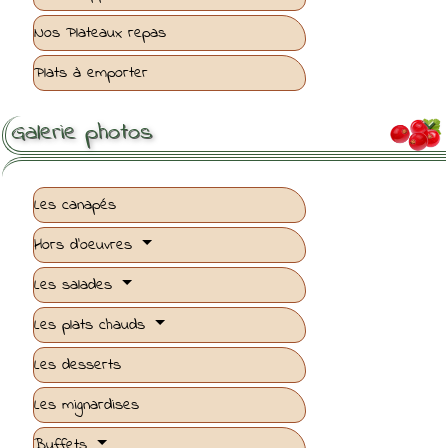
Nos Plateaux repas
Plats à emporter
Galerie photos

Les canapés
Hors d'oeuvres
Les salades
Les plats chauds
Les desserts
Les mignardises
Buffets