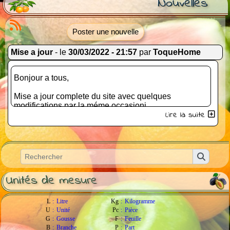
Nouvelles
Poster une nouvelle
Mise a jour
- le
30/03/2022 - 21:57
par
ToqueHome
Bonjour a tous,
Mise a jour complete du site avec quelques
modifications par la méme occasionj.
Lire la suite
bonne continuation
ToqueHome
Unités de mesure
L
:
Litre
Kg
:
Kilogramme
U
:
Unité
Pc
:
Pièce
G
:
Gousse
F
:
Feuille
B
:
Branche
P
:
Part