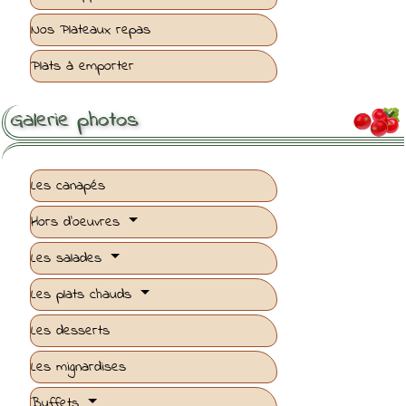
Nos Plateaux repas
Plats à emporter
Galerie photos

Les canapés
Hors d'oeuvres
Les salades
Les plats chauds
Les desserts
Les mignardises
Buffets