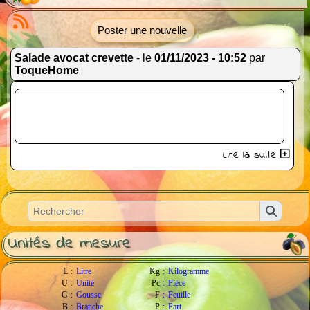
Poster une nouvelle
Salade avocat crevette
- le
01/11/2023 - 10:52
par
ToqueHome
Lire la suite
Unités de mesure
L
:
Litre
Kg
:
Kilogramme
U
:
Unité
Pc
:
Pièce
G
:
Gousse
F
:
Feuille
B
:
Branche
P
:
Part