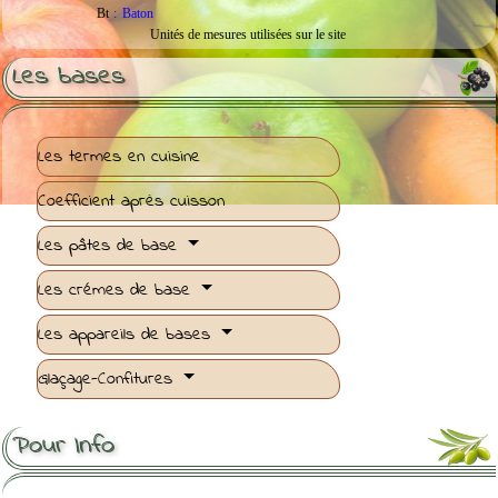
Bt
:
Baton
Unités de mesures utilisées sur le site
Les bases
Les termes en cuisine
Coefficient après cuisson
Les pâtes de base
Les crémes de base
Les appareils de bases
Glaçage-Confitures
Pour Info