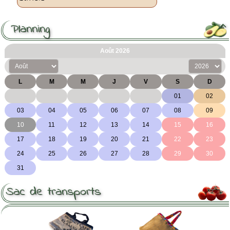
Planning

Sac de transports