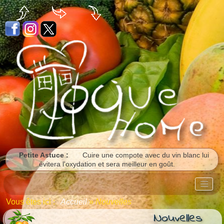
Panneau de gestion des cookies
Petite Astuce :
Cuire une compote avec du vin blanc lui
évitera l'oxydation et sera meilleur en goût.
Vous êtes ici :
Accueil
»
Nouvelles
Nouvelles