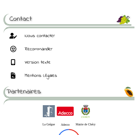
[ Mot de passe perdu ?
]
Contact

Nous contacter
Recommander
Version texte
Mentions Légales
Partenaires
La Grégue
Mairie de Chécy
Adecco