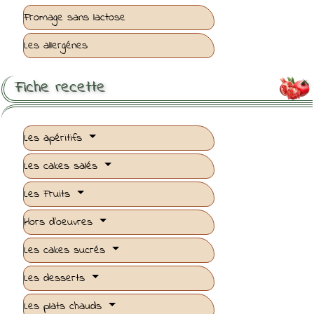
Fromage sans lactose
Les allergénes
Fiche recette

Les apéritifs
Les cakes salés
Les Fruits
Hors d'oeuvres
Les cakes sucrés
Les desserts
Les plats chauds