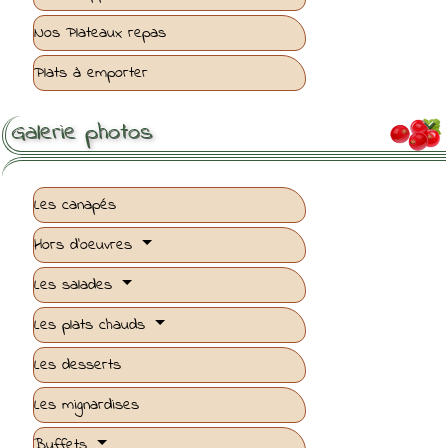
Nos Plateaux repas
Plats à emporter
Galerie photos

Les canapés
Hors d'oeuvres
Les salades
Les plats chauds
Les desserts
Les mignardises
Buffets