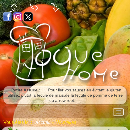
Panneau de gestion des cookies
Petite Astuce :
Pour lier vos sauces en évitant le gluten
utilisez plutôt la fécule de maïs,de la fécule de pomme de terre
ou arrow root.
Vous êtes ici :
Accueil
»
Nouvelles