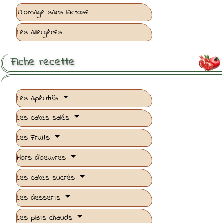
Fromage sans lactose
Les allergénes
Fiche recette

Les apéritifs
Les cakes salés
Les Fruits
Hors d'oeuvres
Les cakes sucrés
Les desserts
Les plats chauds