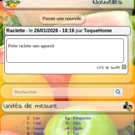
Nouvelles
Poster une nouvelle
Raclette
- le
26/01/2026 - 18:16
par
ToqueHome
Petite raclette sans appareil.
Lire la suite
Unités de mesure
L
:
Litre
Kg
:
Kilogramme
U
:
Unité
Pc
:
Pièce
G
:
Gousse
F
:
Feuille
B
:
Branche
P
:
Part