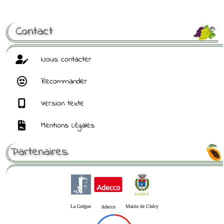
[ Mot de passe perdu ?
]
Contact

Nous contacter
Recommander
Version texte
Mentions Légales
Partenaires
La Grégue
Mairie de Chécy
Adecco