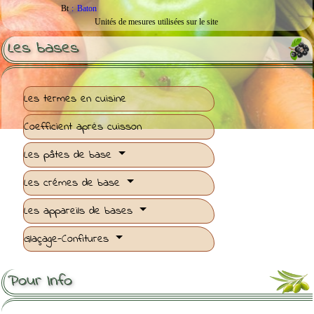
Bt
:
Baton
Unités de mesures utilisées sur le site
Les bases
Les termes en cuisine
Coefficient après cuisson
Les pâtes de base
Les crémes de base
Les appareils de bases
Glaçage-Confitures
Pour Info