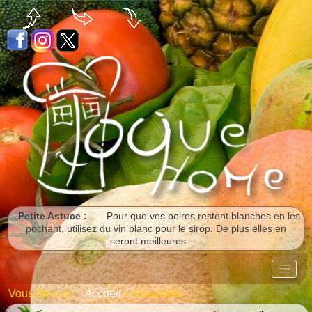
Panneau de gestion des cookies
Petite Astuce :
Pour que vos poires restent blanches en les
pochant, utilisez du vin blanc pour le sirop. De plus elles en
seront meilleures.
Vous êtes ici :
Accueil
»
Nouvelles