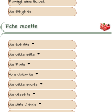
Fromage sans lactose
Les allergénes
Fiche recette

Les apéritifs
Les cakes salés
Les Fruits
Hors d'oeuvres
Les cakes sucrés
Les desserts
Les plats chauds