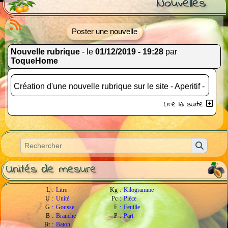
Nouvelles
Poster une nouvelle
Nouvelle rubrique
- le
01/12/2019 - 19:28
par
ToqueHome
Création d'une nouvelle rubrique sur le site - Aperitif -
Lire la suite
Unités de mesure
L
:
Litre
Kg
:
Kilogramme
U
:
Unité
Pc
:
Pièce
G
:
Gousse
F
:
Feuille
B
:
Branche
P
:
Part
Bt
:
Baton