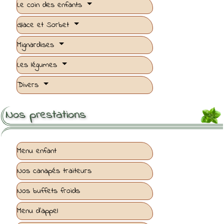
Le coin des enfants
Glace et Sorbet
Mignardises
Les légumes
Divers
Nos prestations
Menu enfant
Nos canapés traiteurs
Nos buffets froids
Menu d'appel