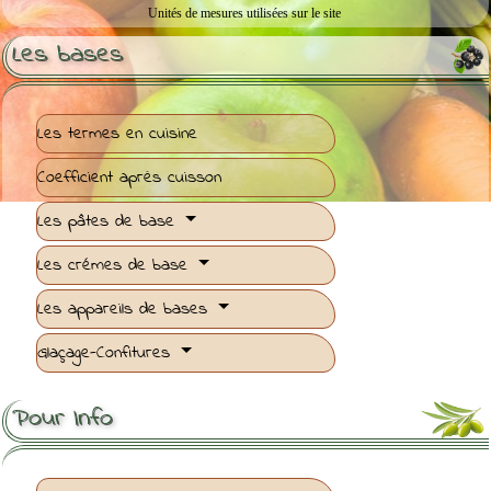
Unités de mesures utilisées sur le site
Les bases
Les termes en cuisine
Coefficient après cuisson
Les pâtes de base
Les crémes de base
Les appareils de bases
Glaçage-Confitures
Pour Info