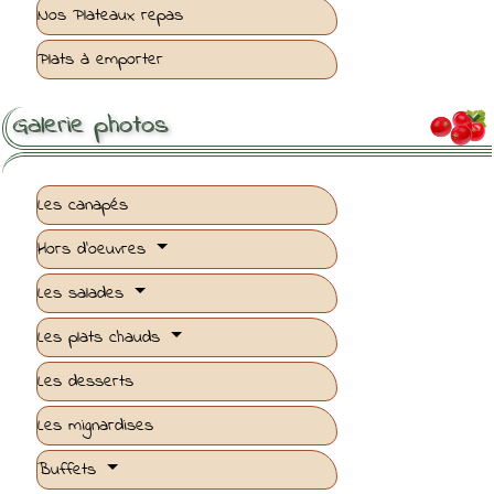
Nos Plateaux repas
Plats à emporter
Galerie photos

Les canapés
Hors d'oeuvres
Les salades
Les plats chauds
Les desserts
Les mignardises
Buffets