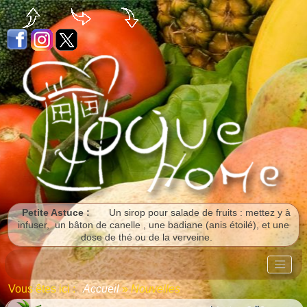
Panneau de gestion des cookies
Petite Astuce :
Un sirop pour salade de fruits : mettez y à
infuser, un bâton de canelle , une badiane (anis étoilé), et une
dose de thé ou de la verveine.
Vous êtes ici :
Accueil
»
Nouvelles