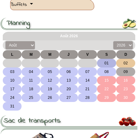
Buffets
Planning

Sac de transports