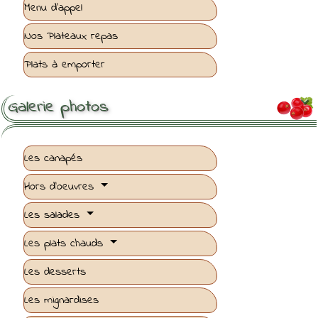
Menu d'appel
Nos Plateaux repas
Plats à emporter
Galerie photos

Les canapés
Hors d'oeuvres
Les salades
Les plats chauds
Les desserts
Les mignardises