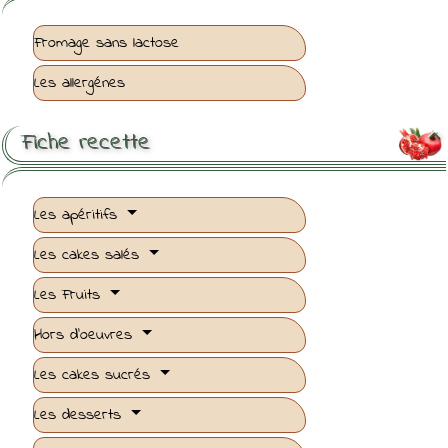
Fromage sans lactose
Les allergénes
Fiche recette

Les apéritifs
Les cakes salés
Les Fruits
Hors d'oeuvres
Les cakes sucrés
Les desserts