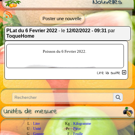
Nouvelles
Poster une nouvelle
PLat du 6 Fevrier 2022
- le
12/02/2022 - 09:31
par
ToqueHome
Poisson du 6 Fevrier 2022.
Lire la suite
Unités de mesure
L
:
Litre
Kg
:
Kilogramme
U
:
Unité
Pc
:
Pièce
G
:
Gousse
F
:
Feuille