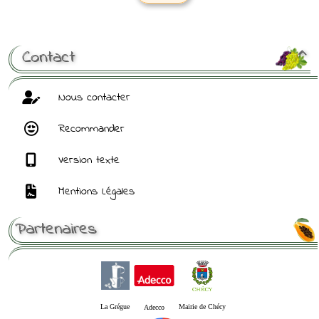
[ Mot de passe perdu ?
]
Contact

Nous contacter
Recommander
Version texte
Mentions Légales
Partenaires
La Grégue
Mairie de Chécy
Adecco