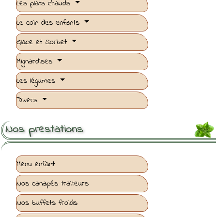
Les plats chauds
Le coin des enfants
Glace et Sorbet
Mignardises
Les légumes
Divers
Nos prestations
Menu enfant
Nos canapés traiteurs
Nos buffets froids