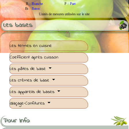
B
:
Branche
P
:
Part
Bt
:
Baton
Unités de mesures utilisées sur le site
Les bases
Saumon parfumé au
Lapsang Souchong
(Bio),
Riz
complet de camargue
(Bio), Poêlée de légumes
frais, créme d'echalote.
Les termes en cuisine
Coefficient après cuisson
Les pâtes de base
Les crémes de base
Les appareils de bases
Glaçage-Confitures
Pour Info