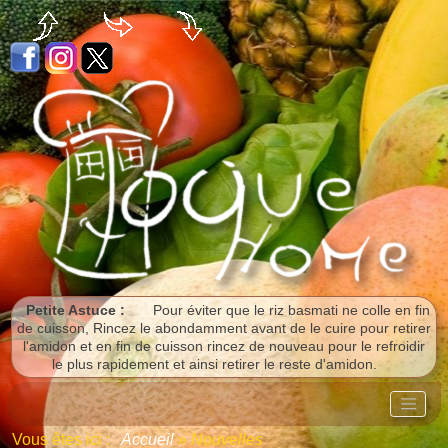
Panneau de gestion des cookies
Petite Astuce :
Pour éviter que le riz basmati ne colle en fin
de cuisson, Rincez le abondamment avant de le cuire pour retirer
l'amidon et en fin de cuisson rincez de nouveau pour le refroidir
le plus rapidement et ainsi retirer le reste d'amidon.
Vous êtes ici :
Accueil
»
Nouvelles