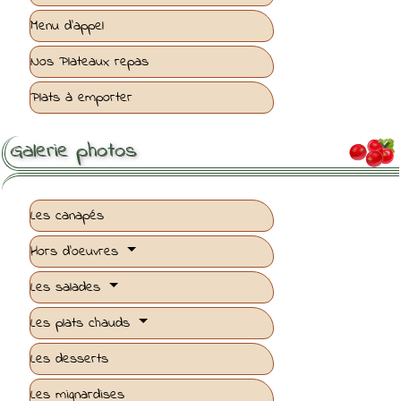
Menu d'appel
Nos Plateaux repas
Plats à emporter
Galerie photos

Les canapés
Hors d'oeuvres
Les salades
Les plats chauds
Les desserts
Les mignardises