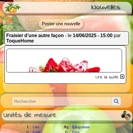
Nouvelles
Poster une nouvelle
Fraisier d'une autre façon
- le
14/06/2025 - 15:00
par
ToqueHome
Lire la suite
Unités de mesure
L
:
Litre
Kg
:
Kilogramme
U
:
Unité
Pc
:
Pièce