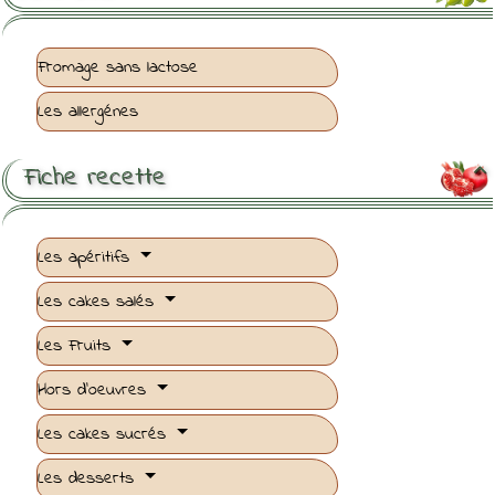
Fromage sans lactose
Les allergénes
Fiche recette

Les apéritifs
Les cakes salés
Les Fruits
Hors d'oeuvres
Les cakes sucrés
Les desserts