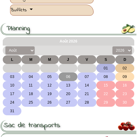
Buffets
Planning

Sac de transports