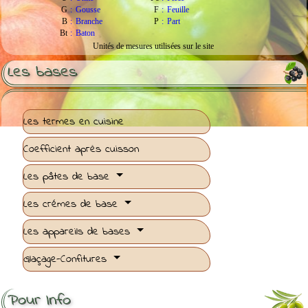
G
:
Gousse
F
:
Feuille
B
:
Branche
P
:
Part
Bt
:
Baton
Unités de mesures utilisées sur le site
Les bases
Les termes en cuisine
Coefficient après cuisson
Les pâtes de base
Les crémes de base
Les appareils de bases
Glaçage-Confitures
Pour Info