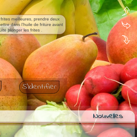
frites meilleures, prendre deux
ettre dans l’huile de friture avant
uite plonger les frites .
S'Identifier
Nouvelles