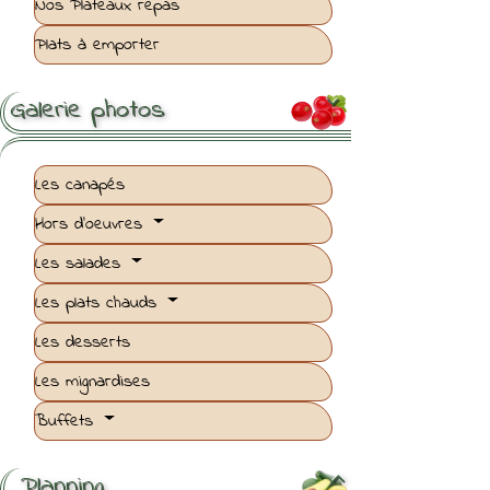
Nos Plateaux repas
Plats à emporter
Galerie photos

Les canapés
Hors d'oeuvres
Les salades
Les plats chauds
Les desserts
Les mignardises
Buffets
Planning
