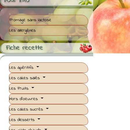
Pour Info
Fromage sans lactose
Les allergénes
Fiche recette

Les apéritifs
Les cakes salés
Les Fruits
Hors d'oeuvres
Les cakes sucrés
Les desserts