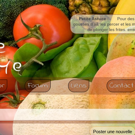
Petite Astuce :
Pour des 
gousses d’ail, les percer et les m
de plonger les frites. ens
or
Forum
Liens
Contact
Poster une nouvelle