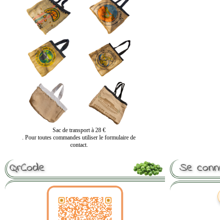
Sac de transport à 28 €
. Pour toutes commandes utiliser le formulaire de
contact.
QrCode
Se conn