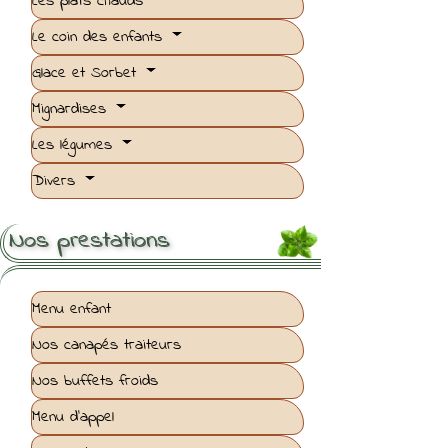
Les plats chauds
Le coin des enfants
Glace et Sorbet
Mignardises
Les légumes
Divers
Nos prestations
Menu enfant
Nos canapés traiteurs
Nos buffets froids
Menu d'appel